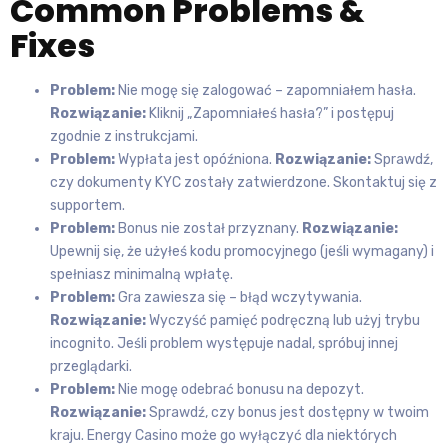
Common Problems &
Fixes
Problem:
Nie mogę się zalogować – zapomniałem hasła.
Rozwiązanie:
Kliknij „Zapomniałeś hasła?” i postępuj
zgodnie z instrukcjami.
Problem:
Wypłata jest opóźniona.
Rozwiązanie:
Sprawdź,
czy dokumenty KYC zostały zatwierdzone. Skontaktuj się z
supportem.
Problem:
Bonus nie został przyznany.
Rozwiązanie:
Upewnij się, że użyłeś kodu promocyjnego (jeśli wymagany) i
spełniasz minimalną wpłatę.
Problem:
Gra zawiesza się – błąd wczytywania.
Rozwiązanie:
Wyczyść pamięć podręczną lub użyj trybu
incognito. Jeśli problem występuje nadal, spróbuj innej
przeglądarki.
Problem:
Nie mogę odebrać bonusu na depozyt.
Rozwiązanie:
Sprawdź, czy bonus jest dostępny w twoim
kraju. Energy Casino może go wyłączyć dla niektórych