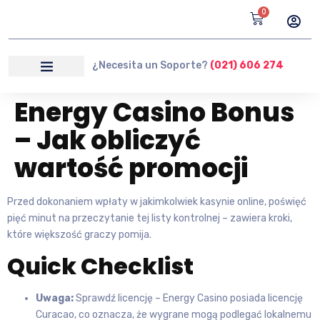
0
¿Necesita un Soporte?
(021) 606 274
Energy Casino Bonus
– Jak obliczyć
wartość promocji
Przed dokonaniem wpłaty w jakimkolwiek kasynie online, poświęć
pięć minut na przeczytanie tej listy kontrolnej – zawiera kroki,
które większość graczy pomija.
Quick Checklist
Uwaga:
Sprawdź licencję – Energy Casino posiada licencję
Curacao, co oznacza, że wygrane mogą podlegać lokalnemu