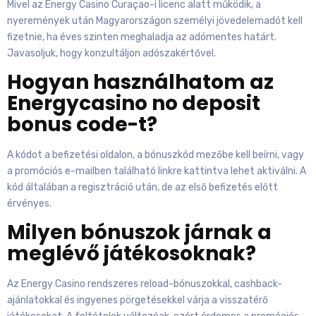
Mivel az Energy Casino Curaçao-i licenc alatt működik, a
nyeremények után Magyarországon személyi jövedelemadót kell
fizetnie, ha éves szinten meghaladja az adómentes határt.
Javasoljuk, hogy konzultáljon adószakértővel.
Hogyan használhatom az
Energycasino no deposit
bonus code-t?
A kódot a befizetési oldalon, a bónuszkód mezőbe kell beírni, vagy
a promóciós e-mailben található linkre kattintva lehet aktiválni. A
kód általában a regisztráció után, de az első befizetés előtt
érvényes.
Milyen bónuszok járnak a
meglévő játékosoknak?
Az Energy Casino rendszeres reload-bónuszokkal, cashback-
ajánlatokkal és ingyenes pörgetésekkel várja a visszatérő