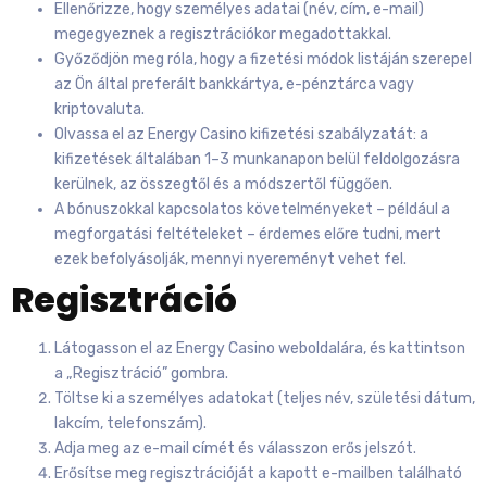
Ellenőrizze, hogy személyes adatai (név, cím, e-mail)
megegyeznek a regisztrációkor megadottakkal.
Győződjön meg róla, hogy a fizetési módok listáján szerepel
az Ön által preferált bankkártya, e-pénztárca vagy
kriptovaluta.
Olvassa el az Energy Casino kifizetési szabályzatát: a
kifizetések általában 1–3 munkanapon belül feldolgozásra
kerülnek, az összegtől és a módszertől függően.
A bónuszokkal kapcsolatos követelményeket – például a
megforgatási feltételeket – érdemes előre tudni, mert
ezek befolyásolják, mennyi nyereményt vehet fel.
Regisztráció
Látogasson el az Energy Casino weboldalára, és kattintson
a „Regisztráció” gombra.
Töltse ki a személyes adatokat (teljes név, születési dátum,
lakcím, telefonszám).
Adja meg az e-mail címét és válasszon erős jelszót.
Erősítse meg regisztrációját a kapott e-mailben található