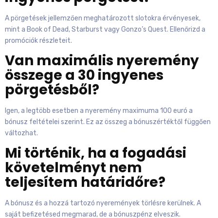
A pörgetések jellemzően meghatározott slotokra érvényesek,
mint a Book of Dead, Starburst vagy Gonzo’s Quest. Ellenőrizd a
promóciók részleteit.
Van maximális nyeremény
összege a 30 ingyenes
pörgetésből?
Igen, a legtöbb esetben a nyeremény maximuma 100 euró a
bónusz feltételei szerint. Ez az összeg a bónuszértéktől függően
változhat.
Mi történik, ha a fogadási
követelményt nem
teljesítem határidőre?
A bónusz és a hozzá tartozó nyeremények törlésre kerülnek. A
saját befizetésed megmarad, de a bónuszpénz elveszik.