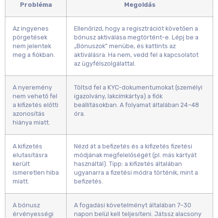
Probléma
Megoldás
Az ingyenes
Ellenőrizd, hogy a regisztrációt követően a
pörgetések
bónusz aktiválása megtörtént-e. Lépj be a
nem jelentek
„Bónuszok” menübe, és kattints az
meg a fiókban.
aktiválásra. Ha nem, vedd fel a kapcsolatot
az ügyfélszolgálattal.
A nyeremény
Töltsd fel a KYC-dokumentumokat (személyi
nem vehető fel
igazolvány, lakcímkártya) a fiók
a kifizetés előtti
beállításokban. A folyamat általában 24–48
azonosítás
óra.
hiánya miatt.
A kifizetés
Nézd át a befizetés és a kifizetés fizetési
elutasításra
módjának megfelelőségét (pl. más kártyát
került
használtál). Tipp: a kifizetés általában
ismeretlen hiba
ugyanarra a fizetési módra történik, mint a
miatt.
befizetés.
A bónusz
A fogadási követelményt általában 7–30
érvényességi
napon belül kell teljesíteni. Játssz alacsony