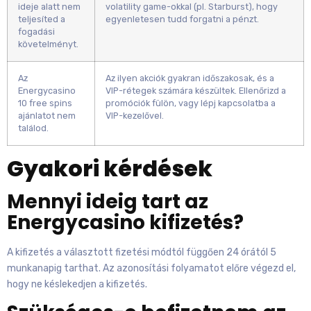
ideje alatt nem
volatility game-okkal (pl. Starburst), hogy
teljesíted a
egyenletesen tudd forgatni a pénzt.
fogadási
követelményt.
Az
Az ilyen akciók gyakran időszakosak, és a
Energycasino
VIP-rétegek számára készültek. Ellenőrizd a
10 free spins
promóciók fülön, vagy lépj kapcsolatba a
ajánlatot nem
VIP-kezelővel.
találod.
Gyakori kérdések
Mennyi ideig tart az
Energycasino kifizetés?
A kifizetés a választott fizetési módtól függően 24 órától 5
munkanapig tarthat. Az azonosítási folyamatot előre végezd el,
hogy ne késlekedjen a kifizetés.