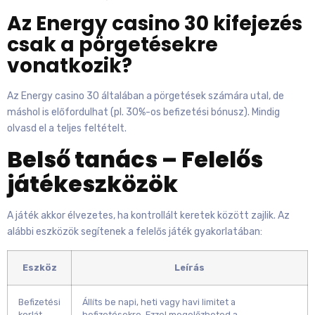
Az Energy casino 30 kifejezés
csak a pörgetésekre
vonatkozik?
Az Energy casino 30 általában a pörgetések számára utal, de
máshol is előfordulhat (pl. 30%-os befizetési bónusz). Mindig
olvasd el a teljes feltételt.
Belső tanács – Felelős
játékeszközök
A játék akkor élvezetes, ha kontrollált keretek között zajlik. Az
alábbi eszközök segítenek a felelős játék gyakorlatában:
Eszköz
Leírás
Befizetési
Állíts be napi, heti vagy havi limitet a
korlát
befizetésekre. Ezzel megelőzheted a