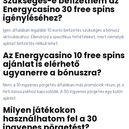
Szükséges-e befizetnem az
Energycasino 30 free spins
igényléséhez?
Igen, általában legalább 10 eurós befizetés szükséges a bónusz
aktiválásához. Ellenőrizd a specifikus feltételeket, mert némelyik
ajánlat befizetés nélküli lehet.
Az Energycasino 10 free spins
ajánlat is elérhető
ugyanerre a bónuszra?
Nem, a 10 ingyenes pörgetés általában más promóciók része, pl. a
heti bónuszokhoz kapcsolódik. A 30 ingyenes pörgetés egy külön
ajánlat.
Milyen játékokon
használhatom fel a 30
ingyenes pörgetést?