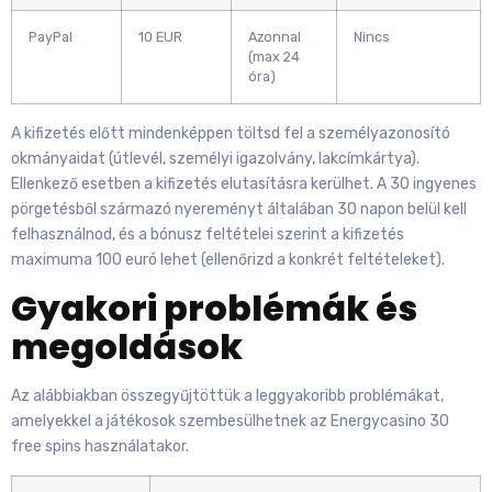
PayPal
10 EUR
Azonnal
Nincs
(max 24
óra)
A kifizetés előtt mindenképpen töltsd fel a személyazonosító
okmányaidat (útlevél, személyi igazolvány, lakcímkártya).
Ellenkező esetben a kifizetés elutasításra kerülhet. A 30 ingyenes
pörgetésből származó nyereményt általában 30 napon belül kell
felhasználnod, és a bónusz feltételei szerint a kifizetés
maximuma 100 euró lehet (ellenőrizd a konkrét feltételeket).
Gyakori problémák és
megoldások
Az alábbiakban összegyűjtöttük a leggyakoribb problémákat,
amelyekkel a játékosok szembesülhetnek az Energycasino 30
free spins használatakor.