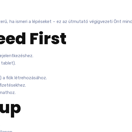
zerű, ha ismeri a lépéseket – ez az útmutató végigvezeti Önt min
ed First
ejelentkezéshez.
tablet).
 a fiók létrehozásához.
fizetésekhez.
amathoz.
tup
.