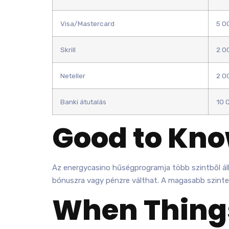
Visa/Mastercard
5 0
Skrill
2 0
Neteller
2 0
Banki átutalás
10 
Good to Kn
Az energycasino hűségprogramja több szintből ál
bónuszra vagy pénzre válthat. A magasabb szinte
When Thing