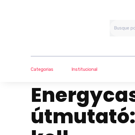
Categorias
Institucional
Energycas
útmutató: