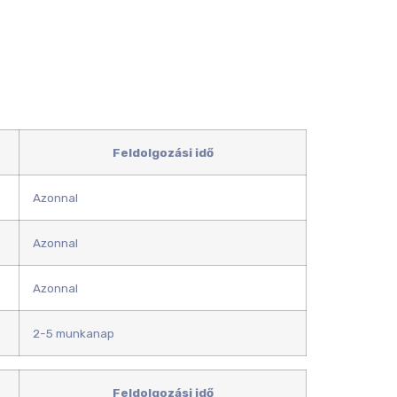
Feldolgozási idő
Azonnal
Azonnal
Azonnal
2-5 munkanap
Feldolgozási idő