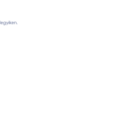
degyiken.