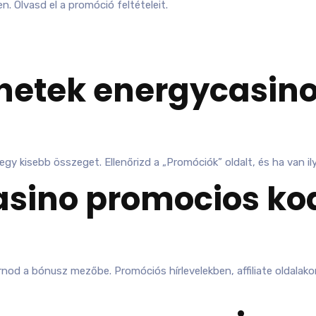
n. Olvasd el a promóció feltételeit.
hetek energycasino
gy kisebb összeget. Ellenőrizd a „Promóciók” oldalt, és ha van i
asino promocios kod
beírnod a bónusz mezőbe. Promóciós hírlevelekben, affiliate oldala