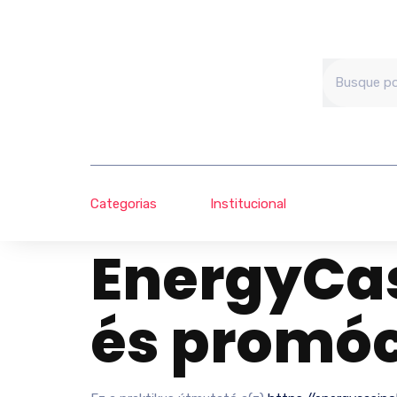
Categorias
Institucional
EnergyCas
és promóc