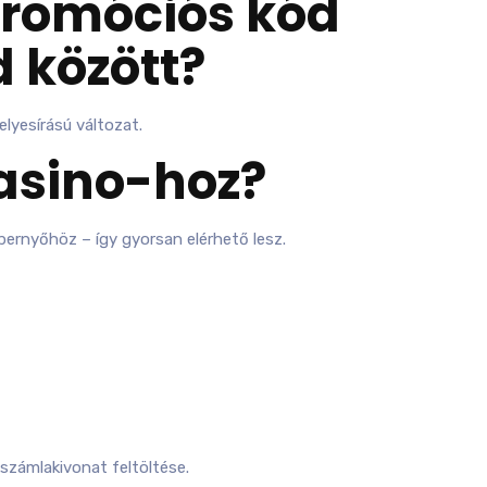
promóciós kód
 között?
elyesírású változat.
asino-hoz?
ernyőhöz – így gyorsan elérhető lesz.
számlakivonat feltöltése.