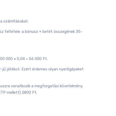
 a számításokat.
sz feltétele: a bónusz + betét összegének 35-
400 000 × 0,04 = 56 000 Ft.
P-jű játékot. Ezért érdemes olyan nyerőgépeket
ónuszra vonatkozik a megforgatási követelmény.
TP mellett) 2800 Ft.