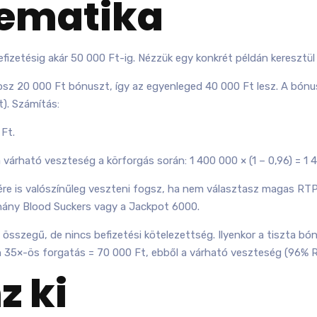
ematika
efizetésig akár 50 000 Ft-ig. Nézzük egy konkrét példán keresztül
apsz 20 000 Ft bónuszt, így az egyenleged 40 000 Ft lesz. A bónu
). Számítás:
Ft.
a várható veszteség a körforgás során: 1 400 000 × (1 – 0,96) = 1 
nére is valószínűleg veszteni fogsz, ha nem választasz magas RT
néhány Blood Suckers vagy a Jackpot 6000.
összegű, de nincs befizetési kötelezettség. Ilyenkor a tiszta b
 35×-ös forgatás = 70 000 Ft, ebből a várható veszteség (96% R
z ki