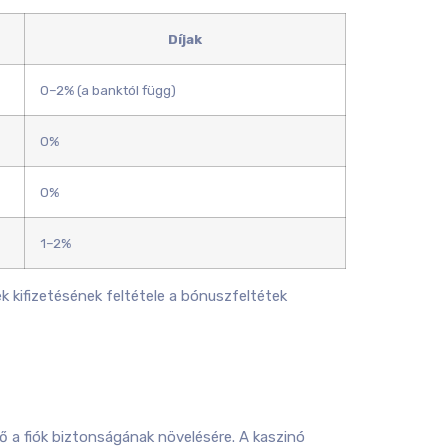
Díjak
0–2% (a banktól függ)
0%
0%
1–2%
 kifizetésének feltétele a bónuszfeltétek
ő a fiók biztonságának növelésére. A kaszinó