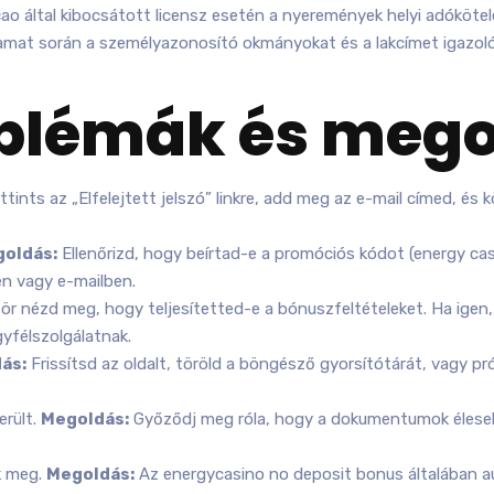
ao által kibocsátott licensz esetén a nyeremények helyi adóköte
olyamat során a személyazonosító okmányokat és a lakcímet igazo
oblémák és mego
tints az „Elfelejtett jelszó” linkre, add meg az e-mail címed, és
oldás:
Ellenőrizd, hogy beírtad-e a promóciós kódot (energy cas
en vagy e-mailben.
ör nézd meg, hogy teljesítetted-e a bónuszfeltételeket. Ha igen,
gyfélszolgálatnak.
ás:
Frissítsd az oldalt, töröld a böngésző gyorsítótárát, vagy p
erült.
Megoldás:
Győződj meg róla, hogy a dokumentumok élesek
k meg.
Megoldás:
Az energycasino no deposit bonus általában aut