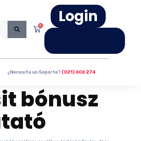
Login
0
Registro
¿Necesita un Soporte?
(021) 606 274
it bónusz
tató