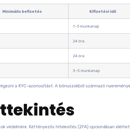
Minimális befizetés
Kifizetési idő
1–3 munkanap
24 óra
24 óra
3–5 munkanap
ll végezni a KYC-azonosítást. A bónuszokból származó nyeremények
ttekintés
tok védelmére. Kéttényezős hitelesítés (2FA) opcionálisan elérhet