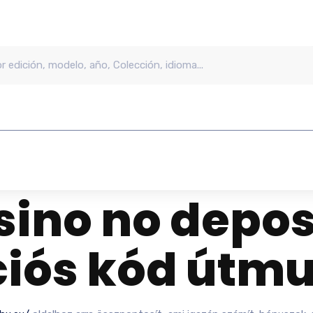
ino no depos
iós kód útmu