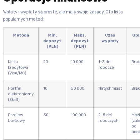
Wpłaty i wypłaty są proste, ale mają swoje zasady. Oto lista
popularnych metod:
Metoda
Min.
Maks.
Czas
Opł
depozyt
depozyt
wypłaty
(PLN)
(PLN)
Karta
20
10 000
1–3 dni
Brak
kredytowa
robocze
(Visa/MC)
Portfel
10
50 000
Natychmiast
Brak
elektroniczny
(Skrill)
Przelew
50
100 000
2–5 dni
Moż
bankowy
roboczych
(zal
od
ban