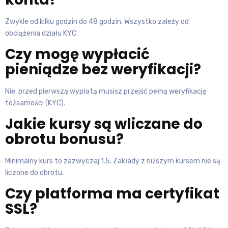
Zwykle od kilku godzin do 48 godzin. Wszystko zależy od
obciążenia działu KYC.
Czy mogę wypłacić
pieniądze bez weryfikacji?
Nie, przed pierwszą wypłatą musisz przejść pełną weryfikację
tożsamości (KYC).
Jakie kursy są wliczane do
obrotu bonusu?
Minimalny kurs to zazwyczaj 1.5. Zakłady z niższym kursem nie są
liczone do obrotu.
Czy platforma ma certyfikat
SSL?