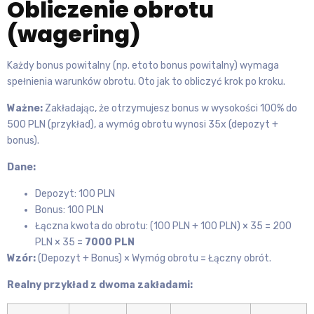
Obliczenie obrotu
(wagering)
Każdy bonus powitalny (np. etoto bonus powitalny) wymaga
spełnienia warunków obrotu. Oto jak to obliczyć krok po kroku.
Ważne:
Zakładając, że otrzymujesz bonus w wysokości 100% do
500 PLN (przykład), a wymóg obrotu wynosi 35x (depozyt +
bonus).
Dane:
Depozyt: 100 PLN
Bonus: 100 PLN
Łączna kwota do obrotu: (100 PLN + 100 PLN) × 35 = 200
PLN × 35 =
7000 PLN
Wzór:
(Depozyt + Bonus) × Wymóg obrotu = Łączny obrót.
Realny przykład z dwoma zakładami: