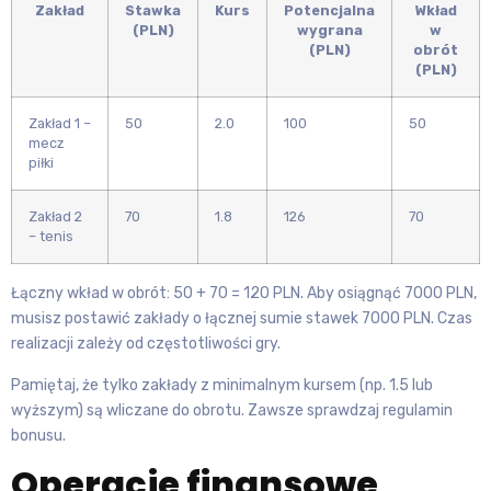
Zakład
Stawka
Kurs
Potencjalna
Wkład
(PLN)
wygrana
w
(PLN)
obrót
(PLN)
Zakład 1 –
50
2.0
100
50
mecz
piłki
Zakład 2
70
1.8
126
70
– tenis
Łączny wkład w obrót: 50 + 70 = 120 PLN. Aby osiągnąć 7000 PLN,
musisz postawić zakłady o łącznej sumie stawek 7000 PLN. Czas
realizacji zależy od częstotliwości gry.
Pamiętaj, że tylko zakłady z minimalnym kursem (np. 1.5 lub
wyższym) są wliczane do obrotu. Zawsze sprawdzaj regulamin
bonusu.
Operacje finansowe