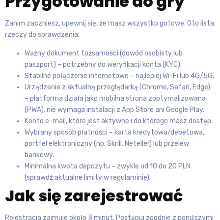
Przygotowanie do gry
Zanim zaczniesz, upewnij się, że masz wszystko gotowe. Oto lista
rzeczy do sprawdzenia:
Ważny dokument tożsamości (dowód osobisty lub
paszport) – potrzebny do weryfikacji konta (KYC).
Stabilne połączenie internetowe – najlepiej Wi-Fi lub 4G/5G.
Urządzenie z aktualną przeglądarką (Chrome, Safari, Edge)
– platforma działa jako mobilna strona zoptymalizowana
(PWA), nie wymaga instalacji z App Store ani Google Play.
Konto e-mail, które jest aktywne i do którego masz dostęp.
Wybrany sposób płatności – karta kredytowa/debetowa,
portfel elektroniczny (np. Skrill, Neteller) lub przelew
bankowy.
Minimalna kwota depozytu – zwykle od 10 do 20 PLN
(sprawdź aktualne limity w regulaminie).
Jak się zarejestrować
Rejestracja zajmuje około 3 minut. Postępuj zgodnie z poniższymi