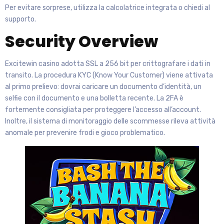
Per evitare sorprese, utilizza la calcolatrice integrata o chiedi al
supporto.
Security Overview
Excitewin casino adotta SSL a 256 bit per crittografare i dati in
transito. La procedura KYC (Know Your Customer) viene attivata
al primo prelievo: dovrai caricare un documento d’identità, un
selfie con il documento e una bolletta recente. La 2FA è
fortemente consigliata per proteggere l’accesso all’account.
Inoltre, il sistema di monitoraggio delle scommesse rileva attività
anomale per prevenire frodi e gioco problematico.