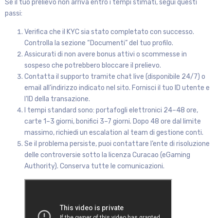
Se il tuo prelievo non arriva entro i tempi stimati, segui questi
passi:
Verifica che il KYC sia stato completato con successo.
Controlla la sezione “Documenti” del tuo profilo.
Assicurati di non avere bonus attivi o scommesse in
sospeso che potrebbero bloccare il prelievo.
Contatta il supporto tramite chat live (disponibile 24/7) o
email all’indirizzo indicato nel sito. Fornisci il tuo ID utente e
l’ID della transazione.
I tempi standard sono: portafogli elettronici 24–48 ore,
carte 1–3 giorni, bonifici 3–7 giorni. Dopo 48 ore dal limite
massimo, richiedi un escalation al team di gestione conti.
Se il problema persiste, puoi contattare l’ente di risoluzione
delle controversie sotto la licenza Curacao (eGaming
Authority). Conserva tutte le comunicazioni.