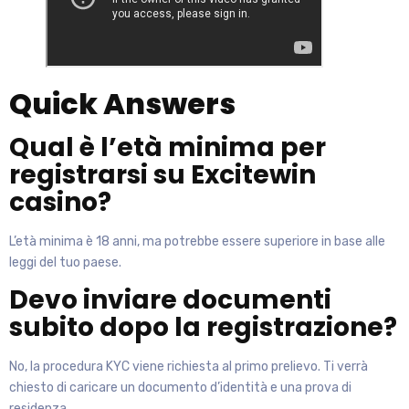
Quick Answers
Qual è l’età minima per
registrarsi su Excitewin
casino?
L’età minima è 18 anni, ma potrebbe essere superiore in base alle
leggi del tuo paese.
Devo inviare documenti
subito dopo la registrazione?
No, la procedura KYC viene richiesta al primo prelievo. Ti verrà
chiesto di caricare un documento d’identità e una prova di
residenza.