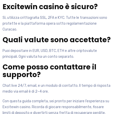
Excitewin casino è sicuro?
Sì, utilizza crittografia SSL, 2FA e KYC. Tutte le transazioni sono
protette e la piattaforma opera sotto regolamentazione
Curacao.
Quali valute sono accettate?
Puoi depositare in EUR, USD, BTC, ETH e altre criptovalute
principali. Ogni valuta ha un conto separato.
Come posso contattare il
supporto?
Chat live 24/7, email, e un modulo di contatto. Il tempo di risposta
medio via email è di 2–4 ore.
Con questa guida completa, sei pronto per iniziare l’esperienza su
Excitewin casino. Ricorda di giocare responsabilmente, fissare
limiti di deposito e divertirti senza fretta di recuperare perdite.