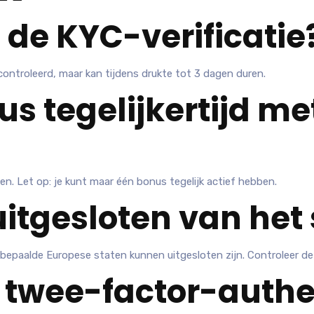
 de KYC-verificatie
troleerd, maar kan tijdens drukte tot 3 dagen duren.
s tegelijkertijd me
en. Let op: je kunt maar één bonus tegelijk actief hebben.
 uitgesloten van het
n bepaalde Europese staten kunnen uitgesloten zijn. Controleer 
k twee-factor-authe