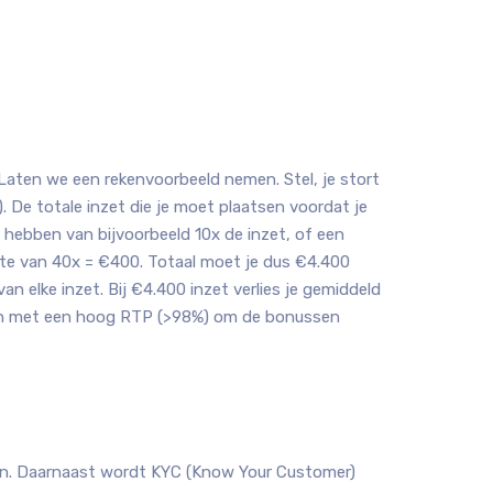
Laten we een rekenvoorbeeld nemen. Stel, je stort
 De totale inzet die je moet plaatsen voordat je
hebben van bijvoorbeeld 10x de inzet, of een
iste van 40x = €400. Totaal moet je dus €4.400
n elke inzet. Bij €4.400 inzet verlies je gemiddeld
pellen met een hoog RTP (>98%) om de bonussen
rmen. Daarnaast wordt KYC (Know Your Customer)