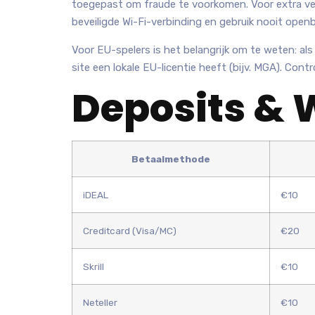
toegepast om fraude te voorkomen. Voor extra veili
beveiligde Wi-Fi-verbinding en gebruik nooit open
Voor EU-spelers is het belangrijk om te weten: al
site een lokale EU-licentie heeft (bijv. MGA). Control
Deposits & 
Betaalmethode
iDEAL
€10
Creditcard (Visa/MC)
€20
Skrill
€10
Neteller
€10