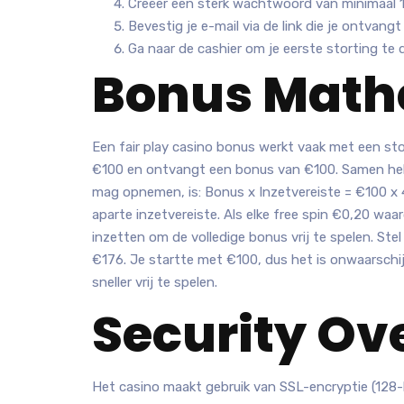
Creëer een sterk wachtwoord van minimaal 1
Bevestig je e-mail via de link die je ontvang
Ga naar de cashier om je eerste storting te
Bonus Math
Een fair play casino bonus werkt vaak met een st
€100 en ontvangt een bonus van €100. Samen heb j
mag opnemen, is: Bonus x Inzetvereiste = €100 x 
aparte inzetvereiste. Als elke free spin €0,20 wa
inzetten om de volledige bonus vrij te spelen. Ste
€176. Je startte met €100, dus het is onwaarschij
sneller vrij te spelen.
Security Ov
Het casino maakt gebruik van SSL-encryptie (128-