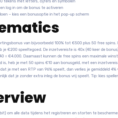
0 tekens met letters, cijfers en symbolen
t en log in om de bonus te activeren
 doen – kies een bonusoptie in het pop-up scherm
ematics
ortingsbonus van bijvoorbeeld 100% tot €500 plus 50 free spins. 
e €200 speeltegoed. De inzetvereiste is 40x (40 keer de bonus).
40 = €4.000. Daarnaast kunnen de free spins een maximale winst 
ard is, heb je met 50 spins €10 aan bonusgeld, met een inzetvere
l dat je met een RTP van 96% speelt, dan verlies je gemiddeld 4% va
nlijk dat je zonder extra inleg de bonus vrij speelt. Tip: kies s
erview
bit) om alle data tijdens het registreren en storten te besche