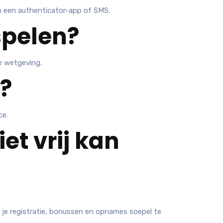
sen een authenticator-app of SMS.
spelen?
le wetgeving.
?
ce.
et vrij kan
m je registratie, bonussen en opnames soepel te