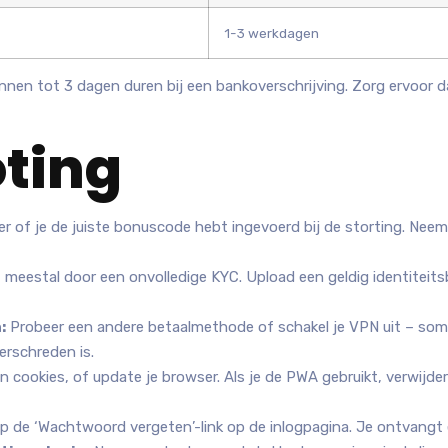
1-3 werkdagen
n tot 3 dagen duren bij een bankoverschrijving. Zorg ervoor dat
ting
r of je de juiste bonuscode hebt ingevoerd bij de storting. Nee
meestal door een onvolledige KYC. Upload een geldig identiteitsb
:
Probeer een andere betaalmethode of schakel je VPN uit – som
verschreden is.
 cookies, of update je browser. Als je de PWA gebruikt, verwijd
op de ‘Wachtwoord vergeten’-link op de inlogpagina. Je ontvangt e