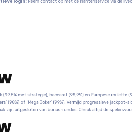
tieve login:
Neem contact op met de klantenservice via de live
ow
k (99,5% met strategie), baccarat (98,9%) en Europese roulette (97
s’ (98%) of ‘Mega Joker’ (99%). Vermijd progressieve jackpot-slo
k zijn uitgesloten van bonus-rondes. Check altijd de spelersvoor
ow