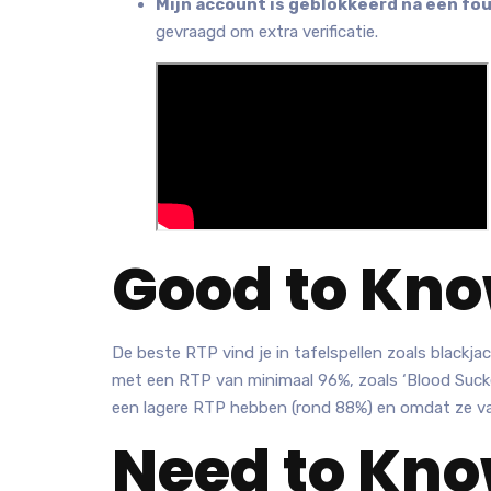
Mijn account is geblokkeerd na een fou
gevraagd om extra verificatie.
Good to Kn
De beste RTP vind je in tafelspellen zoals blackjac
met een RTP van minimaal 96%, zoals ‘Blood Sucker
een lagere RTP hebben (rond 88%) en omdat ze vaa
Need to Kn