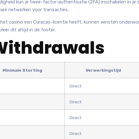
gheid kun je twee-factor-authenticatie (2FA) inschakelen in je ac
bare netwerken voor transacties.
s het casino een Curacao-licentie heeft, kunnen winsten onderwor
eer dit altijd in de footer.
Withdrawals
Minimale Storting
Verwerkingstijd
Direct
Direct
Direct
Direct