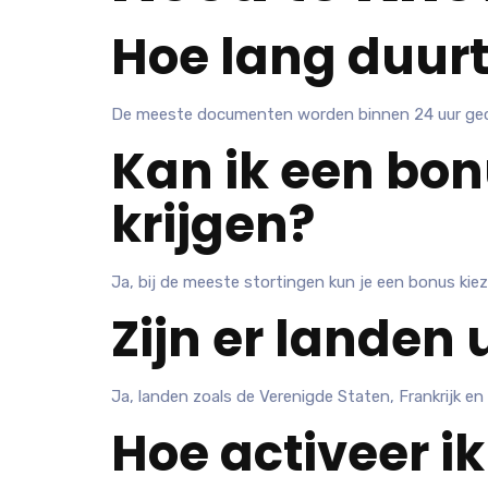
Hoe lang duurt
De meeste documenten worden binnen 24 uur gecon
Kan ik een bonu
krijgen?
Ja, bij de meeste stortingen kun je een bonus kiez
Zijn er landen
Ja, landen zoals de Verenigde Staten, Frankrijk e
Hoe activeer i