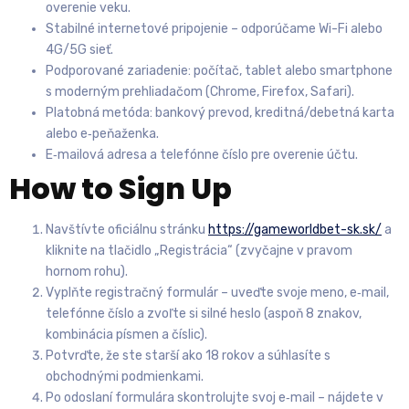
overenie veku.
Stabilné internetové pripojenie – odporúčame Wi-Fi alebo
4G/5G sieť.
Podporované zariadenie: počítač, tablet alebo smartphone
s moderným prehliadačom (Chrome, Firefox, Safari).
Platobná metóda: bankový prevod, kreditná/debetná karta
alebo e‑peňaženka.
E‑mailová adresa a telefónne číslo pre overenie účtu.
How to Sign Up
Navštívte oficiálnu stránku
https://gameworldbet-sk.sk/
a
kliknite na tlačidlo „Registrácia“ (zvyčajne v pravom
hornom rohu).
Vyplňte registračný formulár – uveďte svoje meno, e‑mail,
telefónne číslo a zvoľte si silné heslo (aspoň 8 znakov,
kombinácia písmen a číslic).
Potvrďte, že ste starší ako 18 rokov a súhlasíte s
obchodnými podmienkami.
Po odoslaní formulára skontrolujte svoj e‑mail – nájdete v