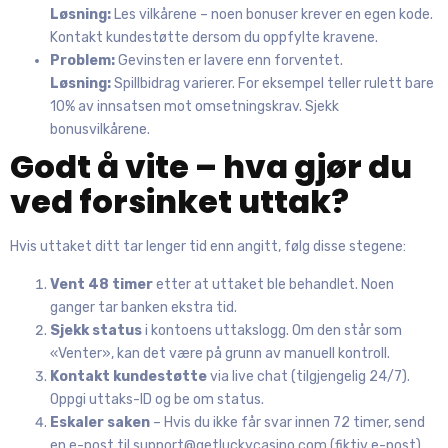
Løsning:
Les vilkårene – noen bonuser krever en egen kode.
Kontakt kundestøtte dersom du oppfylte kravene.
Problem:
Gevinsten er lavere enn forventet.
Løsning:
Spillbidrag varierer. For eksempel teller rulett bare
10% av innsatsen mot omsetningskrav. Sjekk
bonusvilkårene.
Godt å vite – hva gjør du
ved forsinket uttak?
Hvis uttaket ditt tar lenger tid enn angitt, følg disse stegene:
Vent 48 timer
etter at uttaket ble behandlet. Noen
ganger tar banken ekstra tid.
Sjekk status
i kontoens uttakslogg. Om den står som
«Venter», kan det være på grunn av manuell kontroll.
Kontakt kundestøtte
via live chat (tilgjengelig 24/7).
Oppgi uttaks-ID og be om status.
Eskaler saken
– Hvis du ikke får svar innen 72 timer, send
en e-post til support@getluckycasino.com (fiktiv e-post)