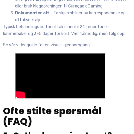
eller bruk klageordningen til Curaçao eGaming.
Dokumenter alt
– Ta skjermbilder av korrespondanse og
uttaksdetaljer.
Typisk behandlingstid for uttak er inntil 24 timer for e-
lommebøker og 3–5 dager for kort. Vær tålmodig, men følg opp.
Se vår videoguide for en visuell gjennomgang:
Ofte stilte spørsmål
(FAQ)