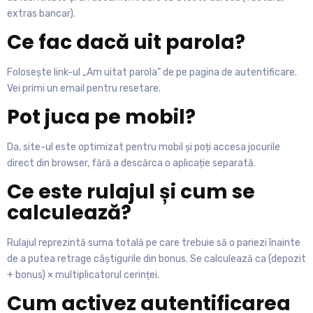
extras bancar).
Ce fac dacă uit parola?
Folosește link-ul „Am uitat parola” de pe pagina de autentificare.
Vei primi un email pentru resetare.
Pot juca pe mobil?
Da, site-ul este optimizat pentru mobil și poți accesa jocurile
direct din browser, fără a descărca o aplicație separată.
Ce este rulajul și cum se
calculează?
Rulajul reprezintă suma totală pe care trebuie să o pariezi înainte
de a putea retrage câștigurile din bonus. Se calculează ca (depozit
+ bonus) × multiplicatorul cerinței.
Cum activez autentificarea