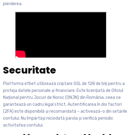
pierderea.
Securitate
Platforma efbet utilizează criptare SSL de 128 de biți pentru a
proteja datele personale și financiare. Este licențiată de Oficiul
Național pentru Jocuri de Noroc (ONJN) din România, ceea ce
garantează un cadru legal strict. Autentificarea în doi factori
(2FA) este disponibilă și recomandată – activează-o din setările
contului. Nu împărtăși niciodată parola și verifică periodic
activitatea contului.