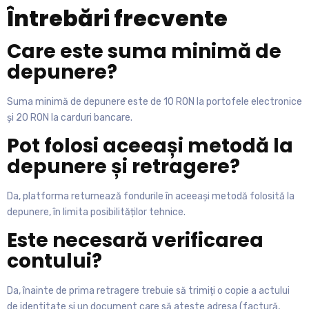
Întrebări frecvente
Care este suma minimă de
depunere?
Suma minimă de depunere este de 10 RON la portofele electronice
și 20 RON la carduri bancare.
Pot folosi aceeași metodă la
depunere și retragere?
Da, platforma returnează fondurile în aceeași metodă folosită la
depunere, în limita posibilităților tehnice.
Este necesară verificarea
contului?
Da, înainte de prima retragere trebuie să trimiți o copie a actului
de identitate și un document care să ateste adresa (factură,