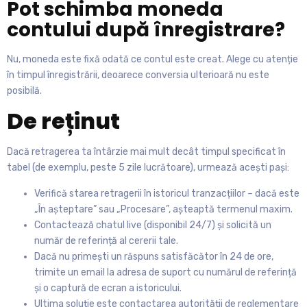
Pot schimba moneda
contului după înregistrare?
Nu, moneda este fixă odată ce contul este creat. Alege cu atenție
în timpul înregistrării, deoarece conversia ulterioară nu este
posibilă.
De reținut
Dacă retragerea ta întârzie mai mult decât timpul specificat în
tabel (de exemplu, peste 5 zile lucrătoare), urmează acești pași:
Verifică starea retragerii în istoricul tranzacțiilor – dacă este
„În așteptare” sau „Procesare”, așteaptă termenul maxim.
Contactează chatul live (disponibil 24/7) și solicită un
număr de referință al cererii tale.
Dacă nu primești un răspuns satisfăcător în 24 de ore,
trimite un email la adresa de suport cu numărul de referință
și o captură de ecran a istoricului.
Ultima soluție este contactarea autorității de reglementare