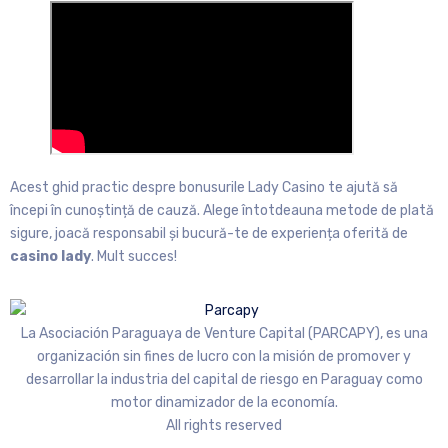
Acest ghid practic despre bonusurile Lady Casino te ajută să
începi în cunoștință de cauză. Alege întotdeauna metode de plată
sigure, joacă responsabil și bucură-te de experiența oferită de
casino lady
. Mult succes!
La Asociación Paraguaya de Venture Capital (PARCAPY), es una
organización sin fines de lucro con la misión de promover y
desarrollar la industria del capital de riesgo en Paraguay como
motor dinamizador de la economía.
All rights reserved