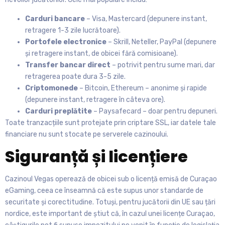
Carduri bancare
– Visa, Mastercard (depunere instant,
retragere 1-3 zile lucrătoare).
Portofele electronice
– Skrill, Neteller, PayPal (depunere
și retragere instant, de obicei fără comisioane).
Transfer bancar direct
– potrivit pentru sume mari, dar
retragerea poate dura 3-5 zile.
Criptomonede
– Bitcoin, Ethereum – anonime și rapide
(depunere instant, retragere în câteva ore).
Carduri preplătite
– Paysafecard – doar pentru depuneri.
Toate tranzacțiile sunt protejate prin criptare SSL, iar datele tale
financiare nu sunt stocate pe serverele cazinoului.
Siguranță și licențiere
Cazinoul Vegas operează de obicei sub o licență emisă de Curaçao
eGaming, ceea ce înseamnă că este supus unor standarde de
securitate și corectitudine. Totuși, pentru jucătorii din UE sau țări
nordice, este important de știut că, în cazul unei licențe Curaçao,