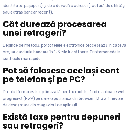
identitate, pașaport) și de o dovadă a adresei (factură de utilități
sau extras bancar recent).
Cât durează procesarea
unei retrageri?
Depinde de metodă: portofelele electronice procesează în câteva
ore, iar cardurile bancare în 1-3 zile lucrătoare. Criptomonedele
sunt cele mai rapide.
Pot să folosesc același cont
pe telefon și pe PC?
Da, platforma este optimizată pentru mobile, fiind o aplicație web
progresivă (PWA) pe care o poți lansa din browser, fără a fi nevoie
de descărcare din magazinul de aplicații.
Există taxe pentru depuneri
sau retrageri?