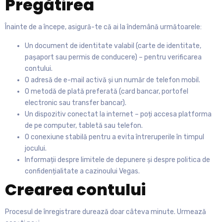
Pregătirea
Înainte de a începe, asigură-te că ai la îndemână următoarele:
Un document de identitate valabil (carte de identitate,
pașaport sau permis de conducere) – pentru verificarea
contului.
O adresă de e-mail activă și un număr de telefon mobil.
O metodă de plată preferată (card bancar, portofel
electronic sau transfer bancar).
Un dispozitiv conectat la internet – poți accesa platforma
de pe computer, tabletă sau telefon.
O conexiune stabilă pentru a evita întreruperile în timpul
jocului.
Informații despre limitele de depunere și despre politica de
confidențialitate a cazinoului Vegas.
Crearea contului
Procesul de înregistrare durează doar câteva minute. Urmează