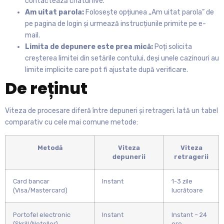
contactează chatul live.
Am uitat parola:
Folosește opțiunea „Am uitat parola” de
pe pagina de login și urmează instrucțiunile primite pe e-
mail.
Limita de depunere este prea mică:
Poți solicita
creșterea limitei din setările contului, deși unele cazinouri au
limite implicite care pot fi ajustate după verificare.
De reținut
Viteza de procesare diferă între depuneri și retrageri. Iată un tabel
comparativ cu cele mai comune metode:
Metodă
Viteza
Viteza
depunerii
retragerii
Card bancar
Instant
1-3 zile
(Visa/Mastercard)
lucrătoare
Portofel electronic
Instant
Instant – 24
(Skrill/Neteller)
ore