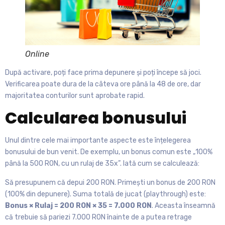
Online
După activare, poți face prima depunere și poți începe să joci.
Verificarea poate dura de la câteva ore până la 48 de ore, dar
majoritatea conturilor sunt aprobate rapid.
Calcularea bonusului
Unul dintre cele mai importante aspecte este înțelegerea
bonusului de bun venit. De exemplu, un bonus comun este „100%
până la 500 RON, cu un rulaj de 35x”. Iată cum se calculează:
Să presupunem că depui 200 RON. Primești un bonus de 200 RON
(100% din depunere). Suma totală de jucat (playthrough) este:
Bonus × Rulaj = 200 RON × 35 = 7.000 RON
. Aceasta înseamnă
că trebuie să pariezi 7.000 RON înainte de a putea retrage