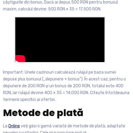
câștigurile din bonus. Dacă ai depus 500 RON pentru bonusul
maxim, calculul devine: 500 RON × 35 = 17.500 RON.
Important: Unele cazinouri calculează rulajul pe baza sumei
depuse plus bonusul („depunere + bonus”). În acest caz, pentru o
depunere de 200 RON și un bonus de 200 RON, totalul este 400
RON, iar rulajul devine 400 × 35 = 14.000 RON. Citește întotdeauna
termenii specifici ai ofertei.
Metode de plată
La
Online
veți găsi o gamă variată de metode de plată, adaptate
nevoilor jucătorilor. Cele mai populare includ: