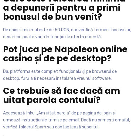
a depunerii pentru a primi
bonusul de bun venit?
De obicei, minimul este de 50 RON, dar verifică termenii bonusului,
deoarece poate varia în funcție de oferta curentă.
Pot juca pe Napoleon online
casino și de pe desktop?
Da, platforma este complet funcțională și pe browserul de
desktop, fără a fi necesară instalarea vreunui software.
Ce trebuie să fac dacă am
uitat parola contului?
Accesează linkul „Am uitat parola” de pe pagina de login și
urmează instrucțiunile trimise pe email. Dacă nu primești emailul,
verifică folderul Spam sau contactează suportul.