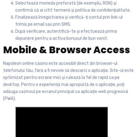
Selectează moneda preferată (de exemplu, RON) și
confirmă că ai citit termenii și politica de confidențialitate.
Finalizează înregistrarea și verifică-ți contul prin link-ul
trimis pe email sau prin SMS.
După verificare, autentifică-te și efectuează prima
depunere pentru a activa bonusul de bun venit.
Mobile & Browser Access
Napoleon online casino este accesibil direct din browser-ul
telefonului tău, fără a fi nevoie să descarci o aplicație. Site-ul este
optimizat pentru ecrane mici și rulează la fel de rapid ca pe
desktop. Pentru o experiență mai apropiată de o aplicație, poți
adăuga cazinoul pe ecranul principal ca aplicație web progresivă
(PWA).