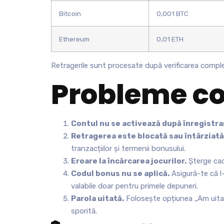
Bitcoin
0,001 BTC
Ethereum
0,01 ETH
Retragerile sunt procesate după verificarea complet
Probleme co
Contul nu se activează după înregistra
Retragerea este blocată sau întârziată
tranzacțiilor și termenii bonusului.
Eroare la încărcarea jocurilor.
Șterge cac
Codul bonus nu se aplică.
Asigură-te că l-
valabile doar pentru primele depuneri.
Parola uitată.
Folosește opțiunea „Am uitat
sporită.