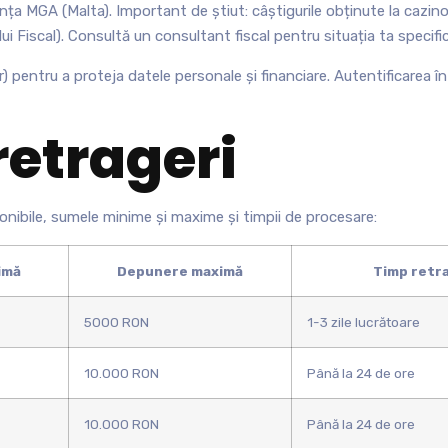
ența MGA (Malta). Important de știut: câștigurile obținute la cazin
i Fiscal). Consultă un consultant fiscal pentru situația ta specific
r) pentru a proteja datele personale și financiare. Autentificarea î
retrageri
onibile, sumele minime și maxime și timpii de procesare:
imă
Depunere maximă
Timp retr
5000 RON
1-3 zile lucrătoare
10.000 RON
Până la 24 de ore
10.000 RON
Până la 24 de ore