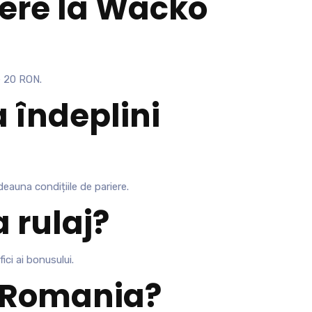
ere la Wacko
e 20 RON.
a îndeplini
deauna condițiile de pariere.
a rulaj?
ici ai bonusului.
o Romania?