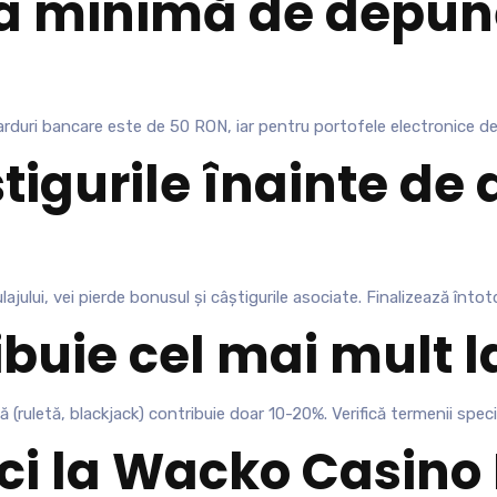
a minimă de depun
duri bancare este de 50 RON, iar pentru portofele electronice d
tigurile înainte de 
lajului, vei pierde bonusul și câștigurile asociate. Finalizează întot
ibuie cel mai mult l
 (ruletă, blackjack) contribuie doar 10-20%. Verifică termenii specif
joci la Wacko Casin