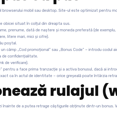
ul browserului mobil sau desktop. Site-ul este optimizat pentru 
 obicei situat în colțul din dreapta sus.
nume, prenume, dată de naștere și moneda preferată (de exemplu,
, litere mari, mici și cifre).
ău poștal.
un câmp „Cod promoțional” sau „Bonus Code” – introdu codul aici.
a de confidențialitate.
k de verificare).
 pentru a face prima tranzacție și a activa bonusul, dacă ai intro
ct ca în actul de identitate – orice greșeală poate întârzia retrag
nează rulajul (
zi înainte de a putea retrage câștigurile obținute dintr-un bonus.