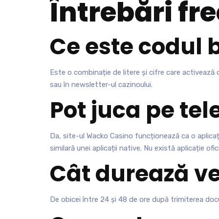
Întrebări fr
Ce este codul
Este o combinație de litere și cifre care activează 
sau în newsletter-ul cazinoului.
Pot juca pe tel
Da, site-ul Wacko Casino funcționează ca o aplicaț
similară unei aplicații native. Nu există aplicație of
Cât durează ve
De obicei între 24 și 48 de ore după trimiterea d