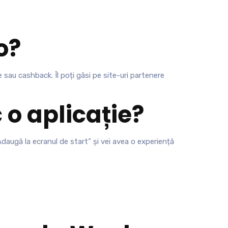
o?
e sau cashback. Îl poți găsi pe site-uri partenere
 o aplicație?
augă la ecranul de start” și vei avea o experiență