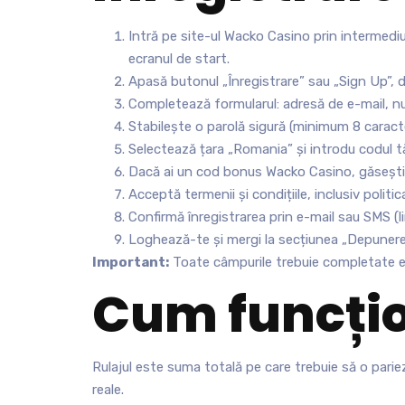
Intră pe site-ul Wacko Casino prin intermedi
ecranul de start.
Apasă butonul „Înregistrare” sau „Sign Up”, de
Completează formularul: adresă de e-mail, 
Stabilește o parolă sigură (minimum 8 caractere
Selectează țara „Romania” și introdu codul t
Dacă ai un cod bonus Wacko Casino, găsești 
Acceptă termenii și condițiile, inclusiv politic
Confirmă înregistrarea prin e-mail sau SMS (lin
Loghează-te și mergi la secțiunea „Depunere”
Important:
Toate câmpurile trebuie completate exa
Cum funcțio
Rulajul este suma totală pe care trebuie să o parie
reale.