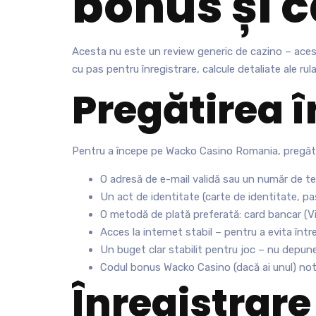
bonus și c
Acesta nu este un review generic de cazino – aces
cu pas pentru înregistrare, calcule detaliate ale rul
Pregătirea î
Pentru a începe pe Wacko Casino Romania, pregăt
O adresă de e-mail validă sau un număr de t
Un act de identitate (carte de identitate, pa
O metodă de plată preferată: card bancar (Vi
Acces la internet stabil – pentru a evita între
Un buget clar stabilit pentru joc – nu depune 
Codul bonus Wacko Casino (dacă ai unul) not
Înregistrare