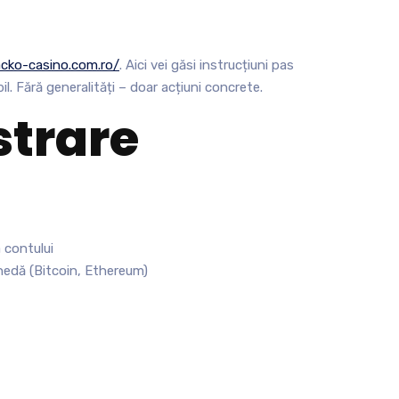
acko-casino.com.ro/
. Aici vei găsi instrucțiuni pas
il. Fără generalități – doar acțiuni concrete.
strare
 contului
onedă (Bitcoin, Ethereum)