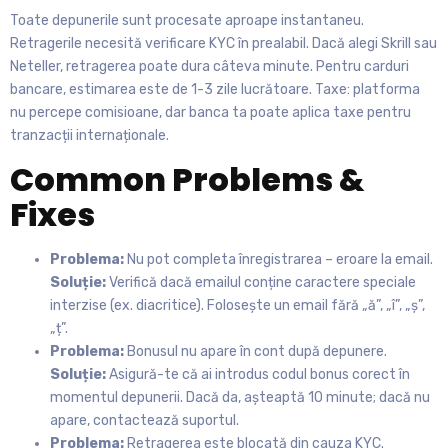
Toate depunerile sunt procesate aproape instantaneu.
Retragerile necesită verificare KYC în prealabil. Dacă alegi Skrill sau
Neteller, retragerea poate dura câteva minute. Pentru carduri
bancare, estimarea este de 1-3 zile lucrătoare. Taxe: platforma
nu percepe comisioane, dar banca ta poate aplica taxe pentru
tranzacții internaționale.
Common Problems &
Fixes
Problema:
Nu pot completa înregistrarea – eroare la email.
Soluție:
Verifică dacă emailul conține caractere speciale
interzise (ex. diacritice). Folosește un email fără „ă”, „î”, „ș”,
„ț”.
Problema:
Bonusul nu apare în cont după depunere.
Soluție:
Asigură-te că ai introdus codul bonus corect în
momentul depunerii. Dacă da, așteaptă 10 minute; dacă nu
apare, contactează suportul.
Problema:
Retragerea este blocată din cauza KYC.