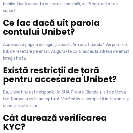
banilor. Dacă aceasta nu este disponibilă, vei fi contactat de
suport.
Ce fac dacă uit parola
contului Unibet?
Accesează pagina de login și apasă „Am uitat parola”. Vei primi un
link de resetare pe email. Asigură-te că ai acces la adresa de email
înregistrată.
Există restricții de țară
pentru accesarea Unibet?
Da, Unibet nu este disponibil în SUA, Franța, Olanda și alte câteva
țări. Romania este acceptată. Verifică lista completă în termenii și
condițiile site-ului.
Cât durează verificarea
KYC?