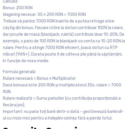
Calculul:
Bonus: 200 RON
Wagering necesar: 35 × 200 RON = 7000 RON
Trebuie să pariezi 7000 RON înainte de a putea retrage orice
câștig din bonus. Fiecare rotire la sloturi contribuie 100% la rulare,
dar jocurile de masă (blackjack, ruletă) contribuie doar 10-20%. De
exemplu, o pariu de 100 RON la blackjack va conta ca 10-20 RON la
rulare. Pentru a atinge 7000 RON eficient, joacă sloturi cu RTP
ridicat (96%+). Durata poate fi de câteva zile până la săptămâni,
în funcție de miza medie.
Formula generală:
Rulare necesară = Bonus × Multiplicator
Dacă bonusul este 200 RON și multiplicatorul 35x, rulare = 7000
RON.
Rulare realizată = Suma pariurilor (cu contribuția proporțională a
fiecărui joc).
Important: nu paria toți banii dintr-o dată – gestionează bankroll-
ul cu mize mici pentru a îndeplini cerința fără a pierde totul.