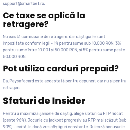
support@smartbet.ro.
Ce taxe se aplică la
retragere?
Nu există comisioane de retragere, dar câștigurile sunt
impozitate conform legii – 1% pentru sume sub 10.000 RON, 3%
pentru sume între 10.001 și 50.000 RON, și 5% pentru sume peste
50.000 RON.
Pot utiliza carduri prepaid?
Da, Paysafecard este acceptată pentru depuneri, dar nu și pentru
retrageri.
Sfaturi de Insider
Pentru a maximiza șansele de câștig, alege sloturi cu RTP ridcat
(peste 96%). Jocurile cu jackpot progresiv au RTP mai scăzut (sub
90%) – evită-le dacă vrei câștiguri constante. Rulează bonusurile