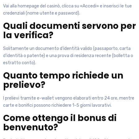
Vai alla homepage del casinò, clicca su «Accedi» e inserisci le tue
credenziali (nome utente e password).
Quali documenti servono per
la verifica?
Solitamente un documento d’identità valido (passaporto, carta
d’identità o patente) e una prova di residenza recente (bolletta o
estratto conto).
Quanto tempo richiede un
prelievo?
I prelievi tramite e-wallet vengono elaborati entro 24 ore, mentre
carte e bonifici possono richiedere 1-5 giorni lavorativi.
Come ottengo il bonus di
benvenuto?