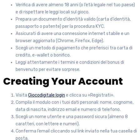
Verifica di avere almeno 18 anni (o l’età legale nel tuo paese)
e di rispettare le leggi locali sul gioco.
Prepara un documento d’identità valido (carta d’identità,
passaporto o patente) per la procedura KYC.
Assicurati di avere una connessione internet stabile e un
browser aggiornato (Chrome, Firefox, Edge).
Scegli un metodo di pagamento che preferisci tra carta di
credito, e-wallet o bonifico.
Leggi attentamente i termini e condizioni del bonus di
benvenuto per evitare sorprese.
Creating Your Account
Visita
Giocodigitale login
e clicca su «Registrati».
Compila il modulo con i tuoi dati personali: nome, cognome,
data di nascita, indirizzo email e numero di telefono.
Scegli un nome utente e una password sicura (almeno 8
caratteri, con lettere e numeri).
Conferma l’email cliccando sul link inviato nella tua casella di
posta.