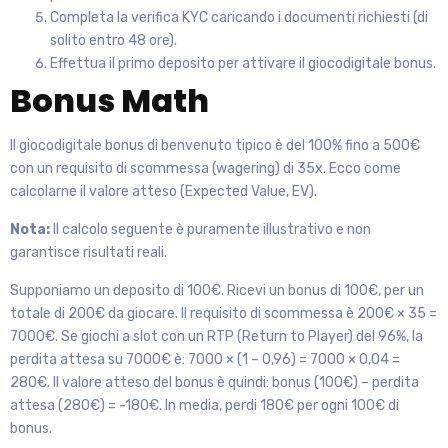
Completa la verifica KYC caricando i documenti richiesti (di
solito entro 48 ore).
Effettua il primo deposito per attivare il giocodigitale bonus.
Bonus Math
Il giocodigitale bonus di benvenuto tipico è del 100% fino a 500€
con un requisito di scommessa (wagering) di 35x. Ecco come
calcolarne il valore atteso (Expected Value, EV).
Nota:
Il calcolo seguente è puramente illustrativo e non
garantisce risultati reali.
Supponiamo un deposito di 100€. Ricevi un bonus di 100€, per un
totale di 200€ da giocare. Il requisito di scommessa è 200€ × 35 =
7000€. Se giochi a slot con un RTP (Return to Player) del 96%, la
perdita attesa su 7000€ è: 7000 × (1 – 0,96) = 7000 × 0,04 =
280€. Il valore atteso del bonus è quindi: bonus (100€) – perdita
attesa (280€) = -180€. In media, perdi 180€ per ogni 100€ di
bonus.