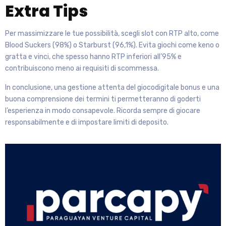
Extra Tips
Per massimizzare le tue possibilità, scegli slot con RTP alto, come
Blood Suckers (98%) o Starburst (96,1%). Evita giochi come keno o
gratta e vinci, che spesso hanno RTP inferiori all’95% e
contribuiscono meno ai requisiti di scommessa.
In conclusione, una gestione attenta del giocodigitale bonus e una
buona comprensione dei termini ti permetteranno di goderti
l’esperienza in modo consapevole. Ricorda sempre di giocare
responsabilmente e di impostare limiti di deposito.