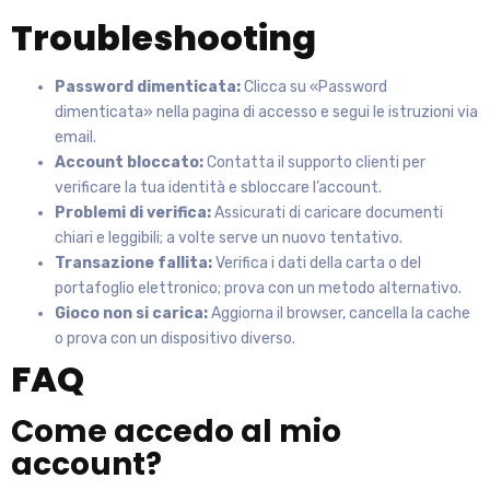
Troubleshooting
Password dimenticata:
Clicca su «Password
dimenticata» nella pagina di accesso e segui le istruzioni via
email.
Account bloccato:
Contatta il supporto clienti per
verificare la tua identità e sbloccare l’account.
Problemi di verifica:
Assicurati di caricare documenti
chiari e leggibili; a volte serve un nuovo tentativo.
Transazione fallita:
Verifica i dati della carta o del
portafoglio elettronico; prova con un metodo alternativo.
Gioco non si carica:
Aggiorna il browser, cancella la cache
o prova con un dispositivo diverso.
FAQ
Come accedo al mio
account?