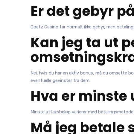
Er det gebyr p
Goatz Casino tar normalt ikke gebyr, men betaling
Kan jeg ta ut p
omsetningskr
Nei, hvis du har en aktiv bonus, må du omsette b
eventuelle gevinster fra dem.
Hva er minste 
Minste uttaksbeløp varierer med betalingsmetode – f
Må jeg betale 