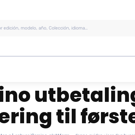
ino utbetalin
ering til førs