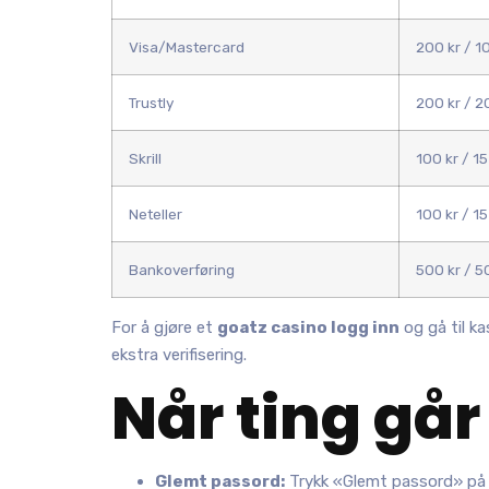
Visa/Mastercard
200 kr / 1
Trustly
200 kr / 2
Skrill
100 kr / 1
Neteller
100 kr / 1
Bankoverføring
500 kr / 5
For å gjøre et
goatz casino logg inn
og gå til k
ekstra verifisering.
Når ting går
Glemt passord:
Trykk «Glemt passord» på i