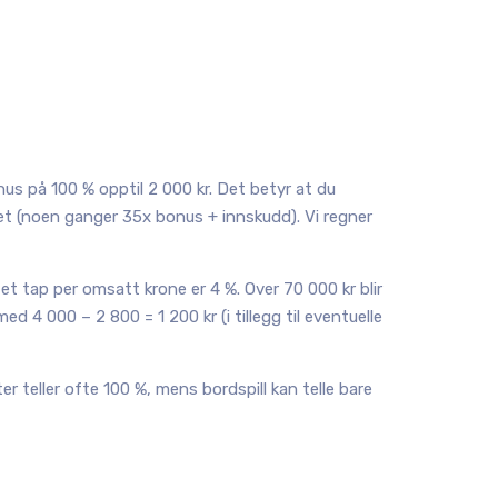
s på 100 % opptil 2 000 kr. Det betyr at du
et (noen ganger 35x bonus + innskudd). Vi regner
t tap per omsatt krone er 4 %. Over 70 000 kr blir
d 4 000 – 2 800 = 1 200 kr (i tillegg til eventuelle
r teller ofte 100 %, mens bordspill kan telle bare