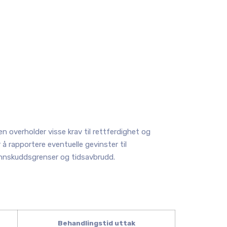
n overholder visse krav til rettferdighet og
 å rapportere eventuelle gevinster til
 innskuddsgrenser og tidsavbrudd.
Behandlingstid uttak