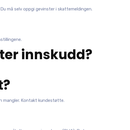
 Du må selv oppgi gevinster i skattemeldingen.
stillingene.
ter innskudd?
t?
on mangler. Kontakt kundestøtte.