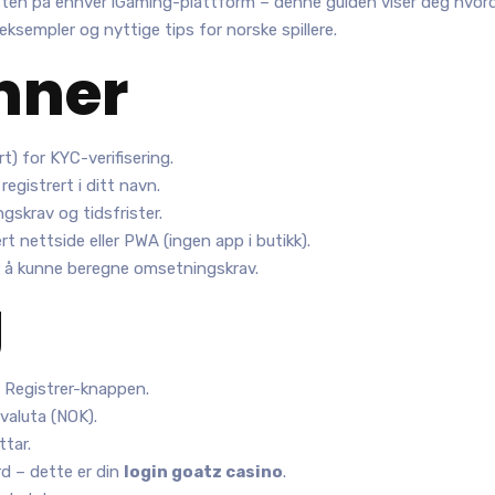
 testen på enhver iGaming-plattform – denne guiden viser deg hvor
eksempler og nyttige tips for norske spillere.
nner
rt) for KYC-verifisering.
egistrert i ditt navn.
gskrav og tidsfrister.
t nettside eller PWA (ingen app i butikk).
r å kunne beregne omsetningskrav.
g
 Registrer-knappen.
valuta (NOK).
ttar.
d – dette er din
login goatz casino
.