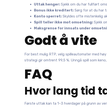
Uttak henger:
Sjekk om du har fullført oms
Bonus ikke kreditert:
Sørg for at du har 
Konto sperret:
Skyldes ofte mistenkelig a
Spill teller ikke mot omsetning:
Sjekk om
Maksgrense for innsats under omsetni
Godt å vite
For best mulig RTP, velg spilleautomater med høy t
strategi gir omtrent 99,5 %. Unngå spill som keno,
FAQ
Hvor lang tid t
Første uttak kan ta 1–3 hverdager på grunn av veri