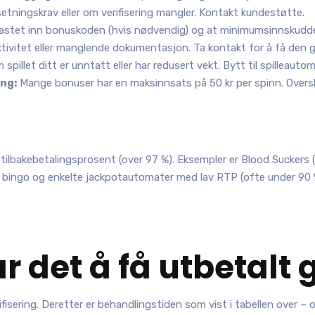
etningskrav eller om verifisering mangler. Kontakt kundestøtte.
tastet inn bonuskoden (hvis nødvendig) og at minimumsinnskudde
ktivitet eller manglende dokumentasjon. Ta kontakt for å få den 
 spillet ditt er unntatt eller har redusert vekt. Bytt til spilleaut
ng:
Mange bonuser har en maksinnsats på 50 kr per spinn. Oversk
ilbakebetalingsprosent (over 97 %). Eksempler er Blood Suckers (9
 bingo og enkelte jackpotautomater med lav RTP (ofte under 90 %). 
ar det å få utbetalt
fisering. Deretter er behandlingstiden som vist i tabellen over –