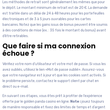
Les méthodes de retrait sont généralement les mêmes que pour
le dépôt. Le montant minimum de retrait est de 20 €. La demande
est traitée dans un délai de 24 à 48 heures pour les portefeuilles
électroniques et de 3 à 5 jours ouvrables pour les cartes
bancaires. Notez que les gains issus de bonus peuvent être soumis
à des conditions de mise (ex. : 35 fois le montant du bonus) avant
d’être retirables.
Que faire si ma connexion
échoue ?
Vérifiez votre nom d’utilisateur et votre mot de passe. Si vous les
avez oubliés, utilisez le lien «Mot de passe oublié». Assurez-vous
que votre navigateur est à jour et que les cookies sont activés. Si
le problème persiste, contactez le support client par chat en
direct ou e-mail.
En suivant ces étapes, vous êtes prêt à profiter de l’expérience
offerte par le golden panda casino en ligne.
Note :
jouez toujours
de manière responsable et fixez des limites de temps et d’argent