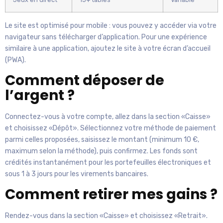
Le site est optimisé pour mobile : vous pouvez y accéder via votre
navigateur sans télécharger d’application. Pour une expérience
similaire à une application, ajoutez le site à votre écran d’accueil
(PWA).
Comment déposer de
l’argent ?
Connectez-vous à votre compte, allez dans la section «Caisse»
et choisissez «Dépôt». Sélectionnez votre méthode de paiement
parmi celles proposées, saisissez le montant (minimum 10 €,
maximum selon la méthode), puis confirmez. Les fonds sont
crédités instantanément pour les portefeuilles électroniques et
sous 1 à 3 jours pour les virements bancaires.
Comment retirer mes gains ?
Rendez-vous dans la section «Caisse» et choisissez «Retrait».