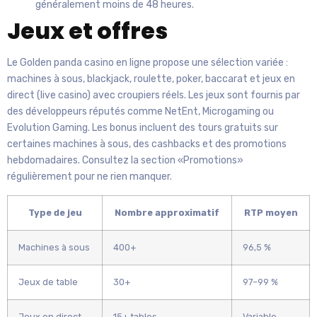
généralement moins de 48 heures.
Jeux et offres
Le Golden panda casino en ligne propose une sélection variée :
machines à sous, blackjack, roulette, poker, baccarat et jeux en
direct (live casino) avec croupiers réels. Les jeux sont fournis par
des développeurs réputés comme NetEnt, Microgaming ou
Evolution Gaming. Les bonus incluent des tours gratuits sur
certaines machines à sous, des cashbacks et des promotions
hebdomadaires. Consultez la section «Promotions»
régulièrement pour ne rien manquer.
Type de jeu
Nombre approximatif
RTP moyen
Machines à sous
400+
96,5 %
Jeux de table
30+
97–99 %
Jeux en direct
15+ tables
Variable