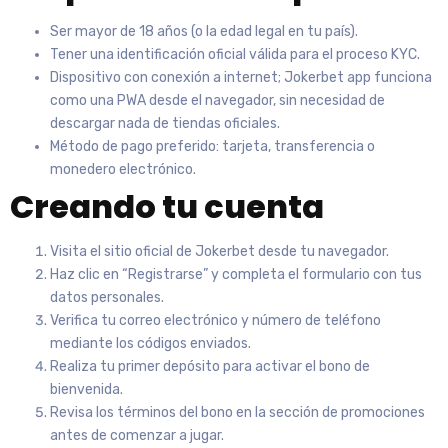
Ser mayor de 18 años (o la edad legal en tu país).
Tener una identificación oficial válida para el proceso KYC.
Dispositivo con conexión a internet; Jokerbet app funciona
como una PWA desde el navegador, sin necesidad de
descargar nada de tiendas oficiales.
Método de pago preferido: tarjeta, transferencia o
monedero electrónico.
Creando tu cuenta
Visita el sitio oficial de Jokerbet desde tu navegador.
Haz clic en “Registrarse” y completa el formulario con tus
datos personales.
Verifica tu correo electrónico y número de teléfono
mediante los códigos enviados.
Realiza tu primer depósito para activar el bono de
bienvenida.
Revisa los términos del bono en la sección de promociones
antes de comenzar a jugar.