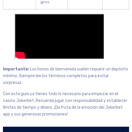
giros
Importante:
Los bonos de bienvenida suelen requerir un depósito
mínimo. Siempre lee los términos completos para evitar
sorpresas.
Con esta guía ya tienes todo lo necesario para empezar en el
casino Jokerbet. Recuerda jugar con responsabilidad y establecer
límites de tiempo y dinero. ¡Disfruta de la emoción del Jokerbet
app y sus generosas promociones!