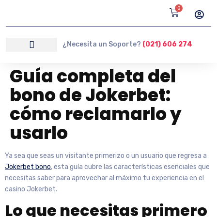
0
¿Necesita un Soporte?
(021) 606 274
Guía completa del
bono de Jokerbet:
cómo reclamarlo y
usarlo
Ya sea que seas un visitante primerizo o un usuario que regresa a
Jokerbet bono
, esta guía cubre las características esenciales que
necesitas saber para aprovechar al máximo tu experiencia en el
casino Jokerbet.
Lo que necesitas primero