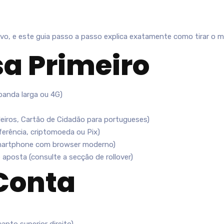
, e este guia passo a passo explica exatamente como tirar o má
sa Primeiro
banda larga ou 4G)
leiros, Cartão de Cidadão para portugueses)
erência, criptomoeda ou Pix)
smartphone com browser moderno)
e aposta (consulte a secção de rollover)
 Conta