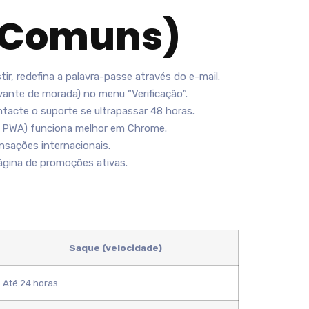
s Comuns)
, redefina a palavra-passe através do e-mail.
ante de morada) no menu “Verificação”.
tacte o suporte se ultrapassar 48 horas.
ão PWA) funciona melhor em Chrome.
ansações internacionais.
ágina de promoções ativas.
Saque (velocidade)
Até 24 horas