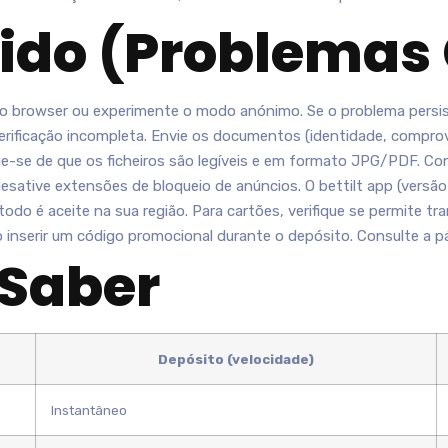
pido (Problema
 browser ou experimente o modo anónimo. Se o problema persistir
erificação incompleta. Envie os documentos (identidade, comprov
ue-se de que os ficheiros são legíveis e em formato JPG/PDF. Con
desative extensões de bloqueio de anúncios. O bettilt app (vers
do é aceite na sua região. Para cartões, verifique se permite tr
 inserir um código promocional durante o depósito. Consulte a p
 Saber
Depósito (velocidade)
Instantâneo