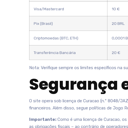
Visa/Mastercard
10 €
Pix (Brasil)
20 BRL
Criptomoedas (BTC, ETH)
0,0001 
Transferência Bancária
20 €
Nota: Verifique sempre os limites específicos na s
Segurança 
O site opera sob licença de Curacao (n.º 8048/JAZ
financeiros. Além disso, segue políticas de Jogo 
Importante:
Como é uma licença de Curacao, os g
as obrigações fiscais – ao contrário de operadore