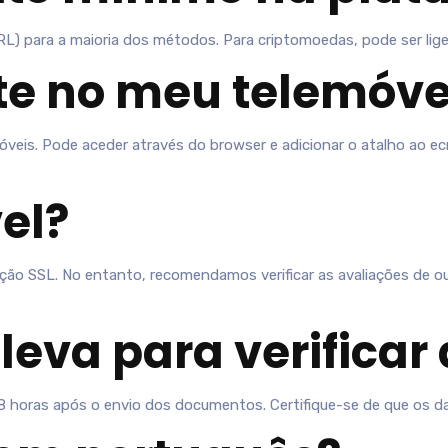
RL) para a maioria dos métodos. Para criptomoedas, pode ser ligei
ite no meu telemóve
óveis. Pode aceder através do browser e adicionar o atalho ao ec
vel?
ptação SSL. No entanto, recomendamos verificar as avaliações de 
eva para verificar 
 horas após o envio dos documentos. Certifique-se de que os d