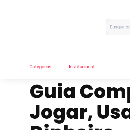
Categorias
Institucional
Guia Comp
Jogar, Usa