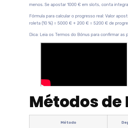
menos. Se apostar 1000 € em slots, conta integra
Fórmula para calcular o progresso real: Valor a
roleta (10 %) = 5000 € + 200 € = 5200 € de progre
Dica: Leia os Termos do Bónus para confirmar as 
Métodos de
Método
De