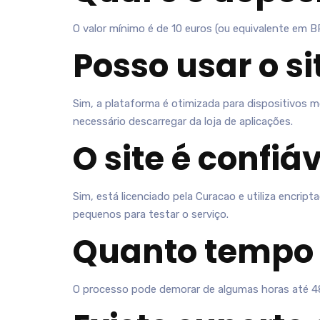
O valor mínimo é de 10 euros (ou equivalente em B
Posso usar o s
Sim, a plataforma é otimizada para dispositivos m
necessário descarregar da loja de aplicações.
O site é confiá
Sim, está licenciado pela Curacao e utiliza encri
pequenos para testar o serviço.
Quanto tempo l
O processo pode demorar de algumas horas até 48