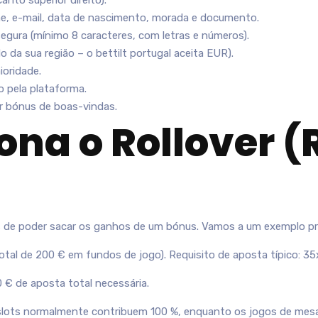
anto superior direito).
me, e-mail, data de nascimento, morada e documento.
segura (mínimo 8 caracteres, com letras e números).
da sua região – o bettilt portugal aceita EUR).
ioridade.
do pela plataforma.
er bónus de boas-vindas.
na o Rollover (R
es de poder sacar os ganhos de um bónus. Vamos a um exemplo p
tal de 200 € em fundos de jogo). Requisito de aposta típico: 35
 € de aposta total necessária.
 slots normalmente contribuem 100 %, enquanto os jogos de mesa 