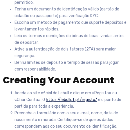
permitido.
Tenha um documento de identificação válido (cartão de
cidadão ou passaporte) para verificação KYC.
Escolha um método de pagamento que suporte depósitos e
levantamentos rápidos.
Leia os termos e condições do bónus de boas-vindas antes
de depositar.
Ative a autenticação de dois fatores (2FA) para maior
segurança.
Defina limites de depósito e tempo de sessão para jogar
com responsabilidade.
Creating Your Account
Aceda ao site oficial do Lebull e clique em «Registo» ou
«Criar Conta». O
https://lebullpt.pt/registo/
é o ponto de
partida para toda a experiência.
Preencha o formulário com o seu e-mail, nome, data de
nascimento e morada. Certifique-se de que os dados
correspondem aos do seu documento de identificação.