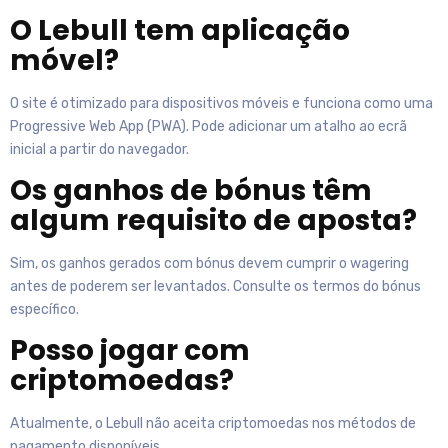
O Lebull tem aplicação
móvel?
O site é otimizado para dispositivos móveis e funciona como uma
Progressive Web App (PWA). Pode adicionar um atalho ao ecrã
inicial a partir do navegador.
Os ganhos de bónus têm
algum requisito de aposta?
Sim, os ganhos gerados com bónus devem cumprir o wagering
antes de poderem ser levantados. Consulte os termos do bónus
específico.
Posso jogar com
criptomoedas?
Atualmente, o Lebull não aceita criptomoedas nos métodos de
pagamento disponíveis.