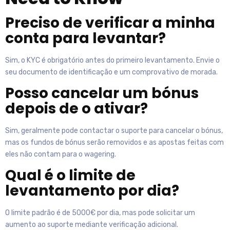
Preciso de verificar a minha
conta para levantar?
Sim, o KYC é obrigatório antes do primeiro levantamento. Envie o
seu documento de identificação e um comprovativo de morada.
Posso cancelar um bónus
depois de o ativar?
Sim, geralmente pode contactar o suporte para cancelar o bónus,
mas os fundos de bónus serão removidos e as apostas feitas com
eles não contam para o wagering.
Qual é o limite de
levantamento por dia?
O limite padrão é de 5000€ por dia, mas pode solicitar um
aumento ao suporte mediante verificação adicional.