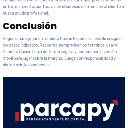
configuración de tu cuenta. Si sientes que el juego deja de ser un
entretenimiento, contacta con el servicio de atención al cliente o
busca ayuda profesional.
Conclusión
Registrarse y jugar en Dendera Casino España es sencillo si sigues
los pasos indicados. Recuerda siempre leer los términos, usar el
Dendera Casino Login de forma segura y aprovechar la versión
móvil para jugar sobre la marcha. Juega con responsabilidad y
disfruta de la experiencia.