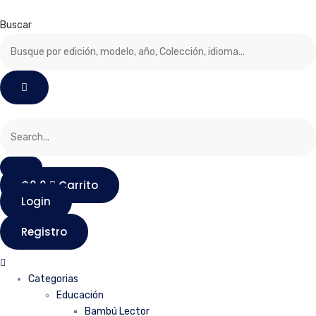
Saltar
al
Buscar
contenido
₲
0
0
Carrito
Login
Registro
Categorias
Educación
Bambú Lector