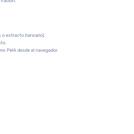
tración.
 o extracto bancario).
to.
como PWA desde el navegador.