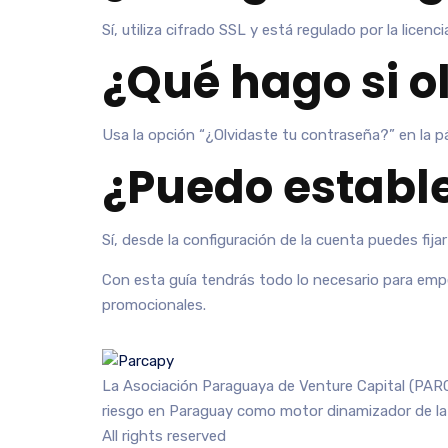
Sí, utiliza cifrado SSL y está regulado por la licenc
¿Qué hago si o
Usa la opción “¿Olvidaste tu contraseña?” en la pá
¿Puedo estable
Sí, desde la configuración de la cuenta puedes fija
Con esta guía tendrás todo lo necesario para emp
promocionales.
La Asociación Paraguaya de Venture Capital (PARCAP
riesgo en Paraguay como motor dinamizador de la
All rights reserved