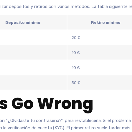
izar depósitos y retiros con varios métodos. La tabla siguiente r
Depósito mínimo
Retiro mínimo
20 €
10 €
10 €
50 €
s Go Wrong
ón “¿Olvidaste tu contraseña?” para restablecerla. Si el problema
la verificación de cuenta (KYC). El primer retiro suele tardar más.