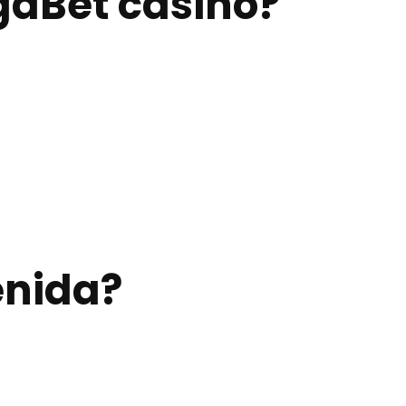
gaBet casino?
enida?