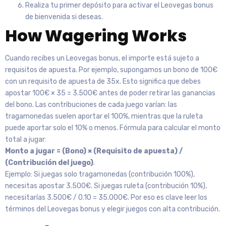
Realiza tu primer depósito para activar el Leovegas bonus
de bienvenida si deseas.
How Wagering Works
Cuando recibes un Leovegas bonus, el importe está sujeto a
requisitos de apuesta. Por ejemplo, supongamos un bono de 100€
con un requisito de apuesta de 35x. Esto significa que debes
apostar 100€ × 35 = 3.500€ antes de poder retirar las ganancias
del bono. Las contribuciones de cada juego varían: las
tragamonedas suelen aportar el 100%, mientras que la ruleta
puede aportar solo el 10% o menos. Fórmula para calcular el monto
total a jugar:
Monto a jugar = (Bono) × (Requisito de apuesta) /
(Contribución del juego)
.
Ejemplo: Si juegas solo tragamonedas (contribución 100%),
necesitas apostar 3.500€. Si juegas ruleta (contribución 10%),
necesitarías 3.500€ / 0.10 = 35.000€. Por eso es clave leer los
términos del Leovegas bonus y elegir juegos con alta contribución.