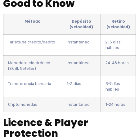
Good to Know
Método
Depósito
Retiro
(velocidad)
(velocidad)
Tarjeta de crédito/débito
Instantáneo
2-5 días
hábiles
Monedero electrónico
Instantáneo
24-48 horas
(Skrill, Neteller)
Transferencia bancaria
1-3 días
3-7 días
hábiles
Criptomonedas
Instantáneo
1-24 horas
Licence & Player
Protection