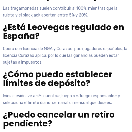
Las tragamonedas suelen contribuir al 100%, mientras que la
ruleta y el blackjack aportan entre 5% y 20%.
¿Está Leovegas regulado en
España?
Opera con licencia de MGA y Curazao; para jugadores españoles, la
licencia Curazao aplica, por lo que las ganancias pueden estar
sujetas a impuestos.
¿Cómo puedo establecer
límites de depósito?
Inicia sesión, ve a «Mi cuenta», luego a «Juego responsable» y
selecciona el límite diario, semanal o mensual que desees.
¿Puedo cancelar un retiro
pendiente?