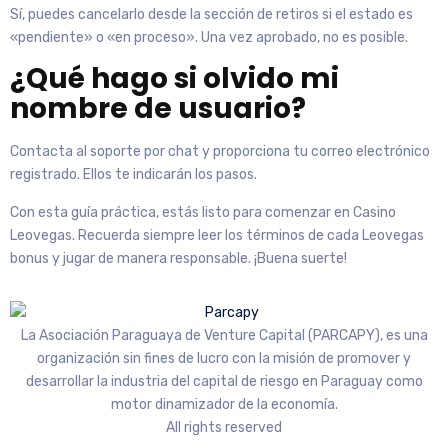
Sí, puedes cancelarlo desde la sección de retiros si el estado es
«pendiente» o «en proceso». Una vez aprobado, no es posible.
¿Qué hago si olvido mi
nombre de usuario?
Contacta al soporte por chat y proporciona tu correo electrónico
registrado. Ellos te indicarán los pasos.
Con esta guía práctica, estás listo para comenzar en Casino
Leovegas. Recuerda siempre leer los términos de cada Leovegas
bonus y jugar de manera responsable. ¡Buena suerte!
La Asociación Paraguaya de Venture Capital (PARCAPY), es una
organización sin fines de lucro con la misión de promover y
desarrollar la industria del capital de riesgo en Paraguay como
motor dinamizador de la economía.
All rights reserved