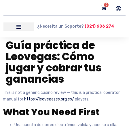
0
¿Necesita un Soporte?
(021) 606 274
Guía práctica de
Leovegas: Cómo
jugar y cobrar tus
ganancias
This is not a generic casino review — this is a practical operator
manual for
https://leovegases.org.es/
players.
What You Need First
Una cuenta de correo electrónico válida y acceso a ella.