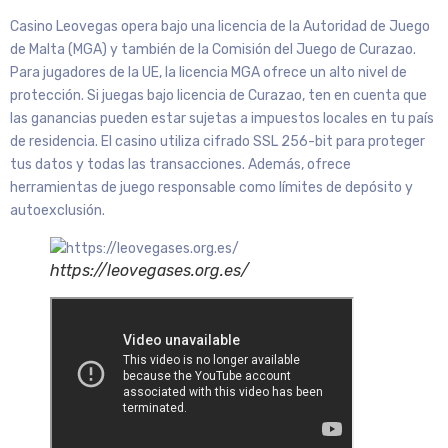
Casino Leovegas opera bajo una licencia de la Autoridad de Juego
de Malta (MGA) y también de la Comisión del Juego de Curazao.
Para jugadores de la UE, la licencia MGA ofrece un alto nivel de
protección. Si juegas bajo licencia de Curazao, ten en cuenta que
las ganancias pueden estar sujetas a impuestos locales en tu país
de residencia. El casino utiliza cifrado SSL 256-bit para proteger
tus datos y todas las transacciones. Además, ofrece
herramientas de juego responsable como límites de depósito y
autoexclusión.
https://leovegases.org.es/