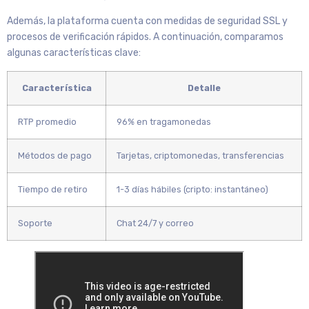
Además, la plataforma cuenta con medidas de seguridad SSL y
procesos de verificación rápidos. A continuación, comparamos
algunas características clave:
Característica
Detalle
RTP promedio
96% en tragamonedas
Métodos de pago
Tarjetas, criptomonedas, transferencias
Tiempo de retiro
1-3 días hábiles (cripto: instantáneo)
Soporte
Chat 24/7 y correo