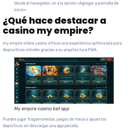
desde el navegador, ve a la opción «Agregar a pantalla de
inicio».
¿Qué hace destacar a
casino my empire?
my empire online casino ofrece una experiencia optimizada para
dispositivos móviles gracias a su arquitectura PWA.
My empire casino bet app
Puedes jugar tragamonedas, juegos de mesa y apuestas
deportivas sin descargar una app pesada.