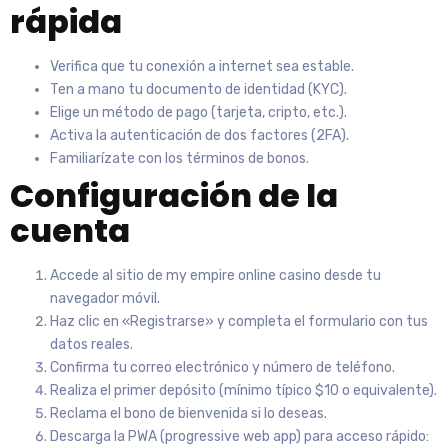
rápida
Verifica que tu conexión a internet sea estable.
Ten a mano tu documento de identidad (KYC).
Elige un método de pago (tarjeta, cripto, etc.).
Activa la autenticación de dos factores (2FA).
Familiarízate con los términos de bonos.
Configuración de la
cuenta
Accede al sitio de my empire online casino desde tu
navegador móvil.
Haz clic en «Registrarse» y completa el formulario con tus
datos reales.
Confirma tu correo electrónico y número de teléfono.
Realiza el primer depósito (mínimo típico $10 o equivalente).
Reclama el bono de bienvenida si lo deseas.
Descarga la PWA (progressive web app) para acceso rápido: