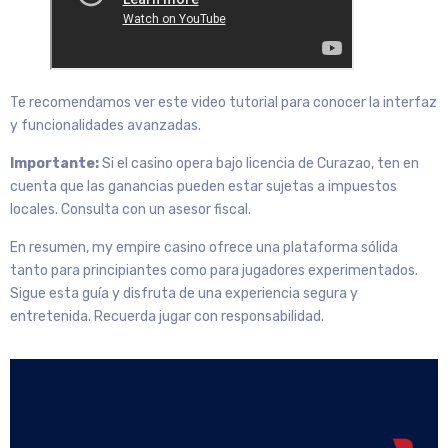
Te recomendamos ver este video tutorial para conocer la interfaz
y funcionalidades avanzadas.
Importante:
Si el casino opera bajo licencia de Curazao, ten en
cuenta que las ganancias pueden estar sujetas a impuestos
locales. Consulta con un asesor fiscal.
En resumen, my empire casino ofrece una plataforma sólida
tanto para principiantes como para jugadores experimentados.
Sigue esta guía y disfruta de una experiencia segura y
entretenida. Recuerda jugar con responsabilidad.