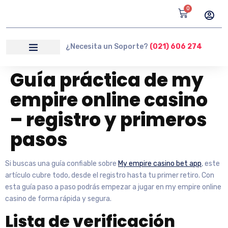
0
¿Necesita un Soporte?
(021) 606 274
Guía práctica de my
empire online casino
– registro y primeros
pasos
Si buscas una guía confiable sobre
My empire casino bet app
, este
artículo cubre todo, desde el registro hasta tu primer retiro. Con
esta guía paso a paso podrás empezar a jugar en my empire online
casino de forma rápida y segura.
Lista de verificación