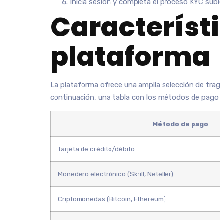
Inicia sesión y completa el proceso KYC su
Característ
plataforma
La plataforma ofrece una amplia selección de tra
continuación, una tabla con los métodos de pag
Método de pago
Tarjeta de crédito/débito
Monedero electrónico (Skrill, Neteller)
Criptomonedas (Bitcoin, Ethereum)