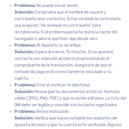
Problema:
No puedo iniciar sesión.
Solución:
Comprueba que el nombre de usuario y
contraseña sean correctos. Si has olvidado la contraseña,
usa la opción “He olvidado mi contraseña” para
restablecerla. Si el problema persiste, borra la caché del
navegador o abre la sportium app desde cero.
Problema:
Mi depósito no se refleja.
Solución:
Espera al menos 15 minutos. Si no aparece,
contacta con atención al cliente proporcionando el
comprobante de la transacción. Asegúrate de que el
método de pago esté correctamente vinculado a tu
cuenta.
Problema:
Error al verificar mi identidad.
Solución:
Revisa que los documentos estén en formato
válido (JPEG, PNG, PDF) y que no estén editados. La foto del
DNI debe ser legible y coincidir con los datos registrados.
Problema:
Retiro rechazado.
Solución:
Verifica que hayas cumplido los requisitos de
apuesta del bono y que tu cuenta esté verificada. Algunos