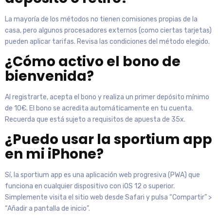
La mayoría de los métodos no tienen comisiones propias de la
casa, pero algunos procesadores externos (como ciertas tarjetas)
pueden aplicar tarifas. Revisa las condiciones del método elegido.
¿Cómo activo el bono de
bienvenida?
Al registrarte, acepta el bono y realiza un primer depósito mínimo
de 10€. El bono se acredita automáticamente en tu cuenta.
Recuerda que está sujeto a requisitos de apuesta de 35x.
¿Puedo usar la sportium app
en mi iPhone?
Sí, la sportium app es una aplicación web progresiva (PWA) que
funciona en cualquier dispositivo con iOS 12 o superior.
Simplemente visita el sitio web desde Safari y pulsa “Compartir” >
“Añadir a pantalla de inicio”.