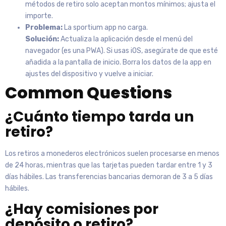
métodos de retiro solo aceptan montos mínimos; ajusta el
importe.
Problema:
La sportium app no carga.
Solución:
Actualiza la aplicación desde el menú del
navegador (es una PWA). Si usas iOS, asegúrate de que esté
añadida a la pantalla de inicio. Borra los datos de la app en
ajustes del dispositivo y vuelve a iniciar.
Common Questions
¿Cuánto tiempo tarda un
retiro?
Los retiros a monederos electrónicos suelen procesarse en menos
de 24 horas, mientras que las tarjetas pueden tardar entre 1 y 3
días hábiles. Las transferencias bancarias demoran de 3 a 5 días
hábiles.
¿Hay comisiones por
depósito o retiro?