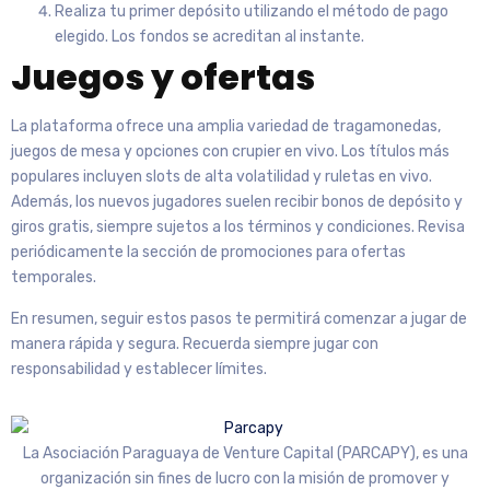
Realiza tu primer depósito utilizando el método de pago
elegido. Los fondos se acreditan al instante.
Juegos y ofertas
La plataforma ofrece una amplia variedad de tragamonedas,
juegos de mesa y opciones con crupier en vivo. Los títulos más
populares incluyen slots de alta volatilidad y ruletas en vivo.
Además, los nuevos jugadores suelen recibir bonos de depósito y
giros gratis, siempre sujetos a los términos y condiciones. Revisa
periódicamente la sección de promociones para ofertas
temporales.
En resumen, seguir estos pasos te permitirá comenzar a jugar de
manera rápida y segura. Recuerda siempre jugar con
responsabilidad y establecer límites.
La Asociación Paraguaya de Venture Capital (PARCAPY), es una
organización sin fines de lucro con la misión de promover y