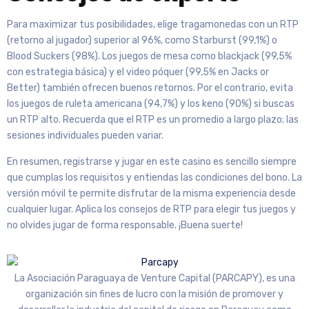
Para maximizar tus posibilidades, elige tragamonedas con un RTP
(retorno al jugador) superior al 96%, como Starburst (99,1%) o
Blood Suckers (98%). Los juegos de mesa como blackjack (99,5%
con estrategia básica) y el video póquer (99,5% en Jacks or
Better) también ofrecen buenos retornos. Por el contrario, evita
los juegos de ruleta americana (94,7%) y los keno (90%) si buscas
un RTP alto. Recuerda que el RTP es un promedio a largo plazo; las
sesiones individuales pueden variar.
En resumen, registrarse y jugar en este casino es sencillo siempre
que cumplas los requisitos y entiendas las condiciones del bono. La
versión móvil te permite disfrutar de la misma experiencia desde
cualquier lugar. Aplica los consejos de RTP para elegir tus juegos y
no olvides jugar de forma responsable. ¡Buena suerte!
La Asociación Paraguaya de Venture Capital (PARCAPY), es una
organización sin fines de lucro con la misión de promover y