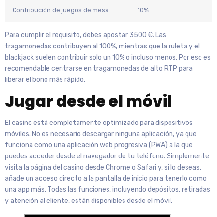
Contribución de juegos de mesa
10%
Para cumplir el requisito, debes apostar 3500 €. Las
tragamonedas contribuyen al 100%, mientras que la ruleta y el
blackjack suelen contribuir solo un 10% o incluso menos. Por eso es
recomendable centrarse en tragamonedas de alto RTP para
liberar el bono más rápido.
Jugar desde el móvil
El casino está completamente optimizado para dispositivos
móviles. No es necesario descargar ninguna aplicación, ya que
funciona como una aplicación web progresiva (PWA) a la que
puedes acceder desde el navegador de tu teléfono. Simplemente
visita la página del casino desde Chrome o Safari y, si lo deseas,
añade un acceso directo a la pantalla de inicio para tenerlo como
una app más. Todas las funciones, incluyendo depósitos, retiradas
y atención al cliente, están disponibles desde el móvil.