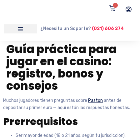
0
¿Necesita un Soporte?
(021) 606 274
Guía práctica para
jugar en el casino:
registro, bonos y
consejos
Muchos jugadores tienen preguntas sobre
Paston
antes de
depositar su primer euro — aquí están las respuestas honestas.
Prerrequisitos
Ser mayor de edad (18 o 21 años, según tu jurisdicción).