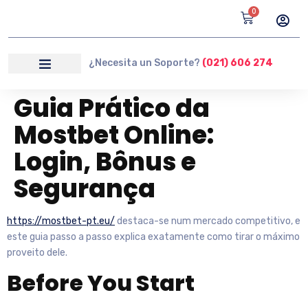
0
¿Necesita un Soporte?
(021) 606 274
Guia Prático da
Mostbet Online:
Login, Bônus e
Segurança
https://mostbet-pt.eu/
destaca-se num mercado competitivo, e
este guia passo a passo explica exatamente como tirar o máximo
proveito dele.
Before You Start