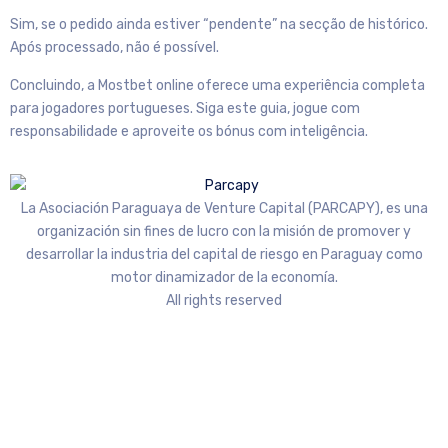
Sim, se o pedido ainda estiver “pendente” na secção de histórico.
Após processado, não é possível.
Concluindo, a Mostbet online oferece uma experiência completa
para jogadores portugueses. Siga este guia, jogue com
responsabilidade e aproveite os bónus com inteligência.
La Asociación Paraguaya de Venture Capital (PARCAPY), es una
organización sin fines de lucro con la misión de promover y
desarrollar la industria del capital de riesgo en Paraguay como
motor dinamizador de la economía.
All rights reserved