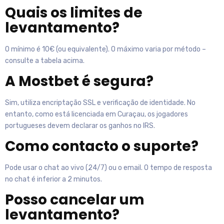
Quais os limites de
levantamento?
O mínimo é 10€ (ou equivalente). O máximo varia por método –
consulte a tabela acima.
A Mostbet é segura?
Sim, utiliza encriptação SSL e verificação de identidade. No
entanto, como está licenciada em Curaçau, os jogadores
portugueses devem declarar os ganhos no IRS.
Como contacto o suporte?
Pode usar o chat ao vivo (24/7) ou o email. O tempo de resposta
no chat é inferior a 2 minutos.
Posso cancelar um
levantamento?