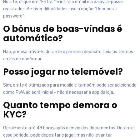
No site, clique em “Entrar” e insira o email e a palavra-passe
registados. Se tiver dificuldades, use a opção “Recuperar
password”.
O bónus de boas-vindas é
automático?
Não, precisa ativá-lo durante o primeiro depósito. Leia os termos
antes de confirmar.
Posso jogar no telemóvel?
Sim, o site é otimizado para mobile e também pode ser adicionado
como PWA ao ecrã inicial – não é necessária app da loja.
Quanto tempo demora o
KYC?
Geralmente até 48 horas após o envio dos documentos. Durante
esse período, pode depositar e jogar, mas não levantar.