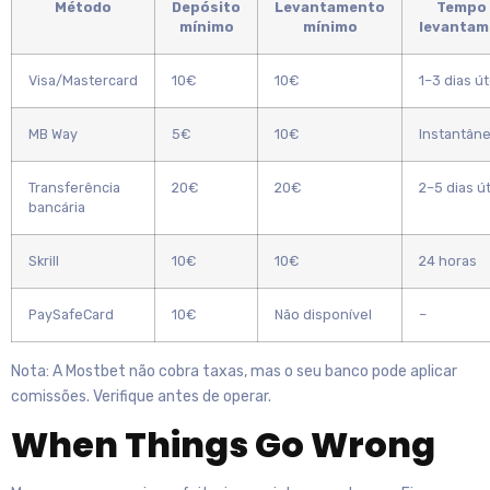
Método
Depósito
Levantamento
Tempo 
mínimo
mínimo
levantam
Visa/Mastercard
10€
10€
1–3 dias út
MB Way
5€
10€
Instantân
Transferência
20€
20€
2–5 dias ú
bancária
Skrill
10€
10€
24 horas
PaySafeCard
10€
Não disponível
–
Nota: A Mostbet não cobra taxas, mas o seu banco pode aplicar
comissões. Verifique antes de operar.
When Things Go Wrong