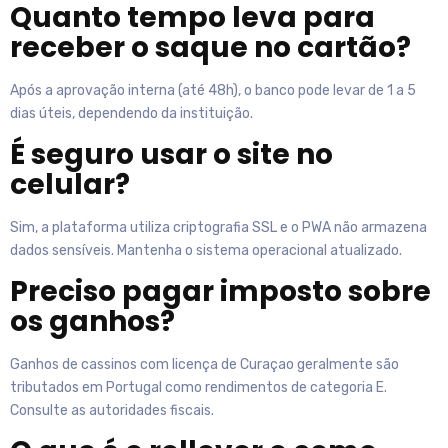
Quanto tempo leva para
receber o saque no cartão?
Após a aprovação interna (até 48h), o banco pode levar de 1 a 5
dias úteis, dependendo da instituição.
É seguro usar o site no
celular?
Sim, a plataforma utiliza criptografia SSL e o PWA não armazena
dados sensíveis. Mantenha o sistema operacional atualizado.
Preciso pagar imposto sobre
os ganhos?
Ganhos de cassinos com licença de Curaçao geralmente são
tributados em Portugal como rendimentos de categoria E.
Consulte as autoridades fiscais.