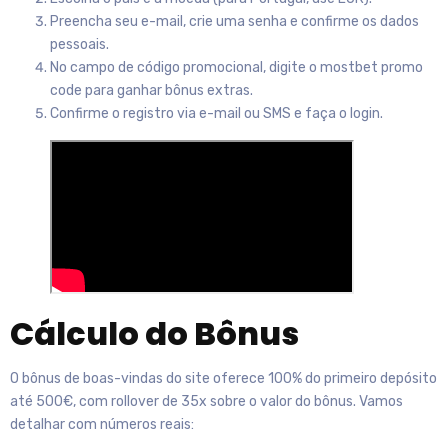
Preencha seu e-mail, crie uma senha e confirme os dados
pessoais.
No campo de código promocional, digite o mostbet promo
code para ganhar bônus extras.
Confirme o registro via e-mail ou SMS e faça o login.
Cálculo do Bônus
O bônus de boas-vindas do site oferece 100% do primeiro depósito
até 500€, com rollover de 35x sobre o valor do bônus. Vamos
detalhar com números reais: