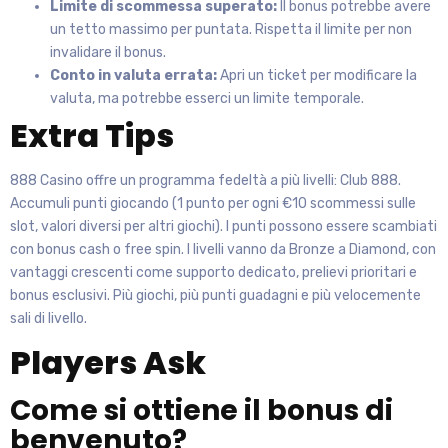
Limite di scommessa superato:
Il bonus potrebbe avere
un tetto massimo per puntata. Rispetta il limite per non
invalidare il bonus.
Conto in valuta errata:
Apri un ticket per modificare la
valuta, ma potrebbe esserci un limite temporale.
Extra Tips
888 Casino offre un programma fedeltà a più livelli: Club 888.
Accumuli punti giocando (1 punto per ogni €10 scommessi sulle
slot, valori diversi per altri giochi). I punti possono essere scambiati
con bonus cash o free spin. I livelli vanno da Bronze a Diamond, con
vantaggi crescenti come supporto dedicato, prelievi prioritari e
bonus esclusivi. Più giochi, più punti guadagni e più velocemente
sali di livello.
Players Ask
Come si ottiene il bonus di
benvenuto?