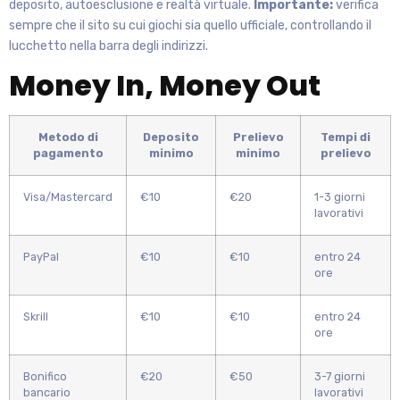
deposito, autoesclusione e realtà virtuale.
Importante:
verifica
sempre che il sito su cui giochi sia quello ufficiale, controllando il
lucchetto nella barra degli indirizzi.
Money In, Money Out
Metodo di
Deposito
Prelievo
Tempi di
pagamento
minimo
minimo
prelievo
Visa/Mastercard
€10
€20
1-3 giorni
lavorativi
PayPal
€10
€10
entro 24
ore
Skrill
€10
€10
entro 24
ore
Bonifico
€20
€50
3-7 giorni
bancario
lavorativi