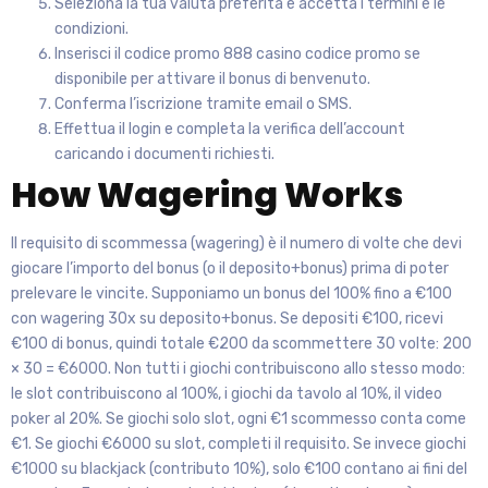
Seleziona la tua valuta preferita e accetta i termini e le
condizioni.
Inserisci il codice promo 888 casino codice promo se
disponibile per attivare il bonus di benvenuto.
Conferma l’iscrizione tramite email o SMS.
Effettua il login e completa la verifica dell’account
caricando i documenti richiesti.
How Wagering Works
Il requisito di scommessa (wagering) è il numero di volte che devi
giocare l’importo del bonus (o il deposito+bonus) prima di poter
prelevare le vincite. Supponiamo un bonus del 100% fino a €100
con wagering 30x su deposito+bonus. Se depositi €100, ricevi
€100 di bonus, quindi totale €200 da scommettere 30 volte: 200
× 30 = €6000. Non tutti i giochi contribuiscono allo stesso modo:
le slot contribuiscono al 100%, i giochi da tavolo al 10%, il video
poker al 20%. Se giochi solo slot, ogni €1 scommesso conta come
€1. Se giochi €6000 su slot, completi il requisito. Se invece giochi
€1000 su blackjack (contributo 10%), solo €100 contano ai fini del