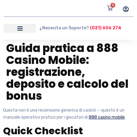
0
¿Necesita un Soporte?
(021) 606 274
Guida pratica a 888
Casino Mobile:
registrazione,
deposito e calcolo del
bonus
Questa non è una recensione generica di casinò — questo è un
manuale operativo pratico per i giocatori di
888 casino mobile
.
Quick Checklist