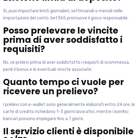
Sì, puoi impostare limiti giornalieri, settimanali o mensili nelle
impostazioni del conto. bet365 promuove il gioco responsabile.
Posso prelevare le vincite
prima di aver soddisfatto i
requisiti?
No, se prelevi prima di aver soddisfatto i requisiti di scommessa,
perdi il bonus e le eventuali vincite associate.
Quanto tempo ci vuole per
ricevere un prelievo?
I prelievi con e-wallet sono generalmente elaborati entro 24 ore, le
carte di credito richiedono 1-3 giorni lavorativi, mentre i bonifici
bancari possono impiegare fino a 7 giorni.
Il servizio clienti è disponibile