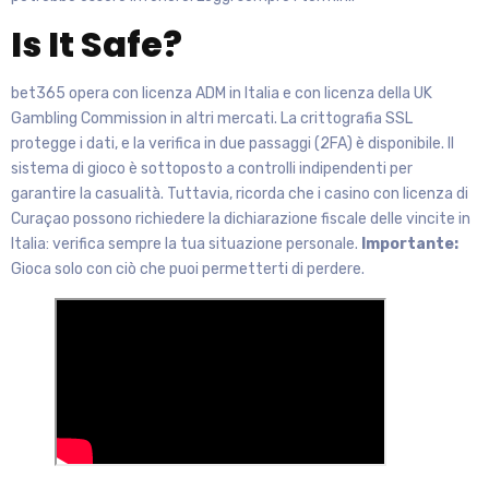
Is It Safe?
bet365 opera con licenza ADM in Italia e con licenza della UK
Gambling Commission in altri mercati. La crittografia SSL
protegge i dati, e la verifica in due passaggi (2FA) è disponibile. Il
sistema di gioco è sottoposto a controlli indipendenti per
garantire la casualità. Tuttavia, ricorda che i casino con licenza di
Curaçao possono richiedere la dichiarazione fiscale delle vincite in
Italia: verifica sempre la tua situazione personale.
Importante:
Gioca solo con ciò che puoi permetterti di perdere.