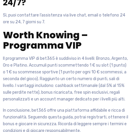
24/7?
Sì, puoi contattare l’assistenza via live chat, email o telefono 24
ore su 24, 7 giorni su 7.
Worth Knowing –
Programma VIP
Il programma VIP di bet365 è suddiviso in 4 livelli: Bronzo, Argento,
Oro e Platino. Accumuli punti scommettendo 1 € su slot (1 punto)
o 1 € su scommesse sportive (1 punto per ogni 10 € scommessi, a
seconda del gioco). Raggiunto un certo numero di punti, sali di
livello. I vantaggi includono: cashback settimanale (dal 5% al 15%
sulle perdite nette), bonus ricaricata, free spin esclusivi, regali
personalizzati e un account manager dedicato per i livelli più alti.
In conclusione, bet365 offre una piattaforma affidabile e ricca di
funzionalità. Seguendo questa guida, potrai registrarti, ottenere il
bonus e giocare in sicurezza. Ricorda di leggere sempre i termini e
condizioni e di giocare responsabilmente.