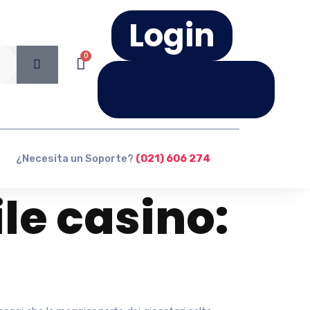
Login
0
Registro
¿Necesita un Soporte?
(021) 606 274
le casino: