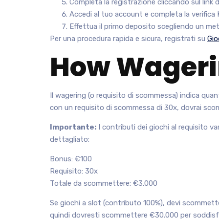
Completa la registrazione cliccando sul link d
Accedi al tuo account e completa la verifica 
Effettua il primo deposito scegliendo un me
Per una procedura rapida e sicura, registrati su
Gio
How Wageri
Il wagering (o requisito di scommessa) indica quant
con un requisito di scommessa di 30x, dovrai sco
Importante:
I contributi dei giochi al requisito v
dettagliato:
Bonus: €100
Requisito: 30x
Totale da scommettere: €3.000
Se giochi a slot (contributo 100%), devi scommette
quindi dovresti scommettere €30.000 per soddisfar