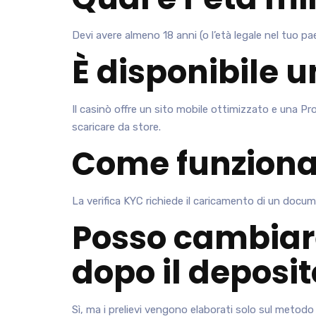
Devi avere almeno 18 anni (o l’età legale nel tuo pa
È disponibile 
Il casinò offre un sito mobile ottimizzato e una 
scaricare da store.
Come funziona 
La verifica KYC richiede il caricamento di un docum
Posso cambiar
dopo il deposit
Sì, ma i prelievi vengono elaborati solo sul metodo u