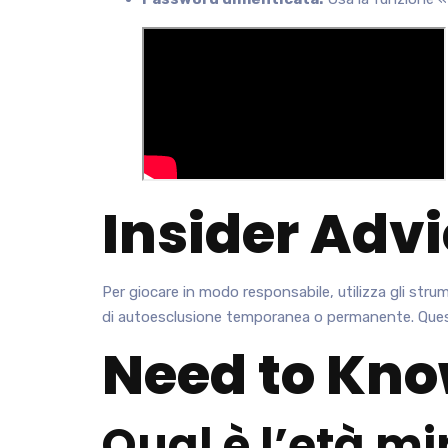
Insider Adv
Per giocare in modo responsabile, utilizza gli strume
di autoesclusione temporanea o permanente. Questi
Need to Kn
Qual è l’età m