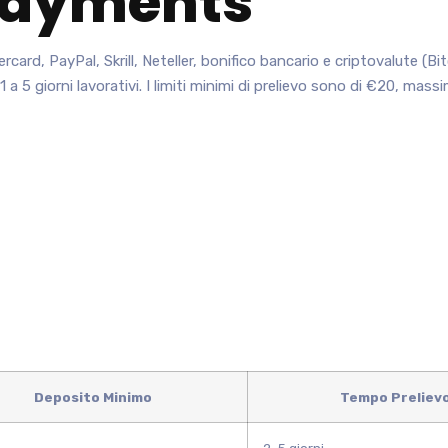
Payments
ard, PayPal, Skrill, Neteller, bonifico bancario e criptovalute (B
 a 5 giorni lavorativi. I limiti minimi di prelievo sono di €20, massi
Deposito Minimo
Tempo Preliev