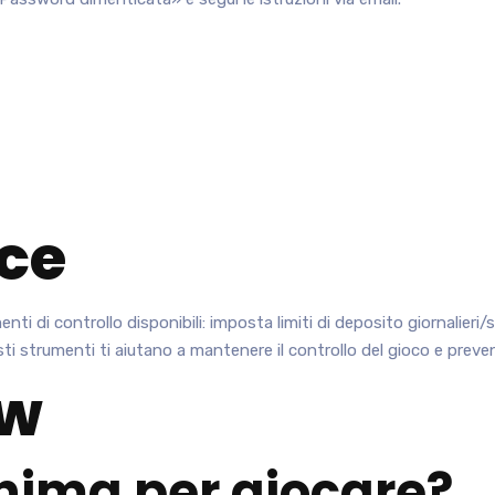
ice
nti di controllo disponibili: imposta limiti di deposito giornalieri/
 strumenti ti aiutano a mantenere il controllo del gioco e preve
ow
inima per giocare?