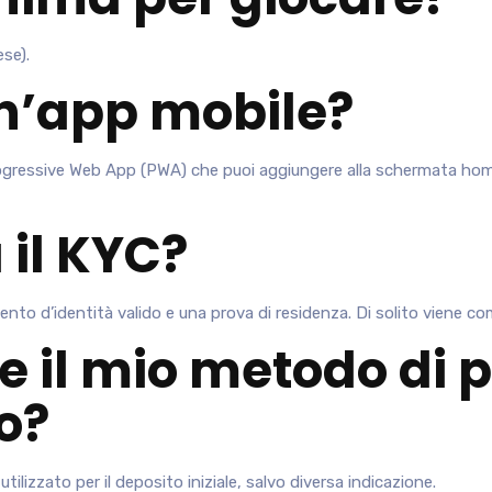
ese).
un’app mobile?
Progressive Web App (PWA) che puoi aggiungere alla schermata ho
il KYC?
ento d’identità valido e una prova di residenza. Di solito viene c
e il mio metodo di
o?
tilizzato per il deposito iniziale, salvo diversa indicazione.