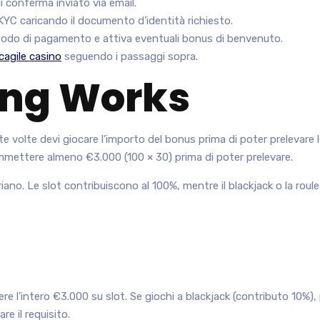
i conferma inviato via email.
KYC caricando il documento d’identità richiesto.
todo di pagamento e attiva eventuali bonus di benvenuto.
cagile casino
seguendo i passaggi sopra.
ng Works
e volte devi giocare l’importo del bonus prima di poter prelevare 
mmettere almeno €3.000 (100 × 30) prima di poter prelevare.
ariano. Le slot contribuiscono al 100%, mentre il blackjack o la ro
re l’intero €3.000 su slot. Se giochi a blackjack (contributo 10
e il requisito.