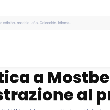
tica a Mostbe
strazione al p