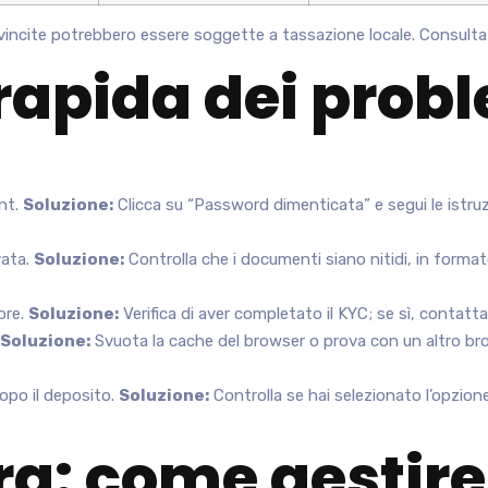
e vincite potrebbero essere soggette a tassazione locale. Consulta
rapida dei prob
nt.
Soluzione:
Clicca su “Password dimenticata” e segui le istruzi
vata.
Soluzione:
Controlla che i documenti siano nitidi, in form
ore.
Soluzione:
Verifica di aver completato il KYC; se sì, contatta
Soluzione:
Svuota la cache del browser o prova con un altro brow
opo il deposito.
Soluzione:
Controlla se hai selezionato l’opzion
ra: come gestire