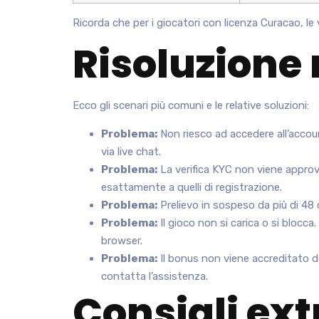
Ricorda che per i giocatori con licenza Curacao, l
Risoluzione 
Ecco gli scenari più comuni e le relative soluzioni:
Problema:
Non riesco ad accedere all’accou
via live chat.
Problema:
La verifica KYC non viene appro
esattamente a quelli di registrazione.
Problema:
Prelievo in sospeso da più di 48 
Problema:
Il gioco non si carica o si blocca.
browser.
Problema:
Il bonus non viene accreditato d
contatta l’assistenza.
Consigli ext