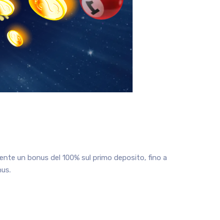
mente un bonus del 100% sul primo deposito, fino a
nus.