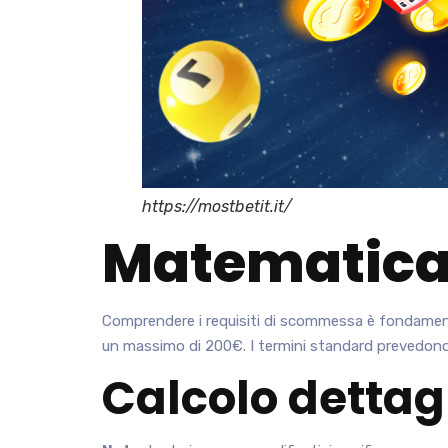
https://mostbetit.it/
Matematica
Comprendere i requisiti di scommessa è fondamental
un massimo di 200€. I termini standard prevedono 
Calcolo dettag