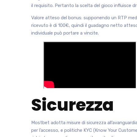
il requisito. Pertanto la scelta del gioco influisce
Valore atteso del bonus: supponendo un RTP medio
ricevuto è di 100€, quindi il guadagno netto atteso
individuale può portare a vincite.
Sicurezza
Mostbet adotta misure di sicurezza all’avanguardia:
per l’accesso, e politiche KYC (Know Your Customer)