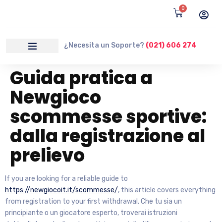
0
¿Necesita un Soporte?
(021) 606 274
Guida pratica a
Newgioco
scommesse sportive:
dalla registrazione al
prelievo
If you are looking for a reliable guide to
https://newgiocoit.it/scommesse/
, this article covers everything
from registration to your first withdrawal. Che tu sia un
principiante o un giocatore esperto, troverai istruzioni