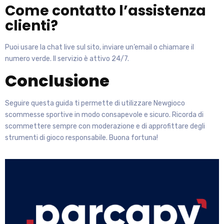
Come contatto l’assistenza
clienti?
Puoi usare la chat live sul sito, inviare un’email o chiamare il
numero verde. Il servizio è attivo 24/7.
Conclusione
Seguire questa guida ti permette di utilizzare Newgioco
scommesse sportive in modo consapevole e sicuro. Ricorda di
scommettere sempre con moderazione e di approfittare degli
strumenti di gioco responsabile. Buona fortuna!