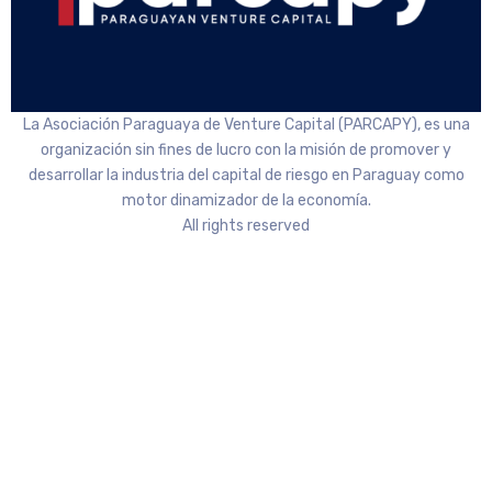
La Asociación Paraguaya de Venture Capital (PARCAPY), es una
organización sin fines de lucro con la misión de promover y
desarrollar la industria del capital de riesgo en Paraguay como
motor dinamizador de la economía.
All rights reserved