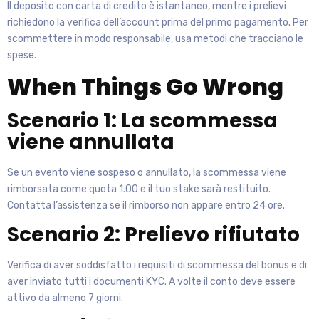
Il deposito con carta di credito è istantaneo, mentre i prelievi
richiedono la verifica dell’account prima del primo pagamento. Per
scommettere in modo responsabile, usa metodi che tracciano le
spese.
When Things Go Wrong
Scenario 1: La scommessa
viene annullata
Se un evento viene sospeso o annullato, la scommessa viene
rimborsata come quota 1.00 e il tuo stake sarà restituito.
Contatta l’assistenza se il rimborso non appare entro 24 ore.
Scenario 2: Prelievo rifiutato
Verifica di aver soddisfatto i requisiti di scommessa del bonus e di
aver inviato tutti i documenti KYC. A volte il conto deve essere
attivo da almeno 7 giorni.