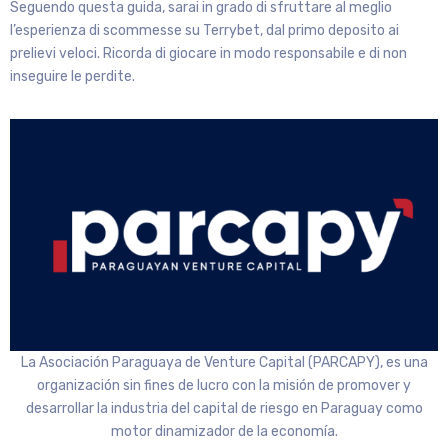
Seguendo questa guida, sarai in grado di sfruttare al meglio
l’esperienza di scommesse su Terrybet, dal primo deposito ai
prelievi veloci. Ricorda di giocare in modo responsabile e di non
inseguire le perdite.
La Asociación Paraguaya de Venture Capital (PARCAPY), es una
organización sin fines de lucro con la misión de promover y
desarrollar la industria del capital de riesgo en Paraguay como
motor dinamizador de la economía.