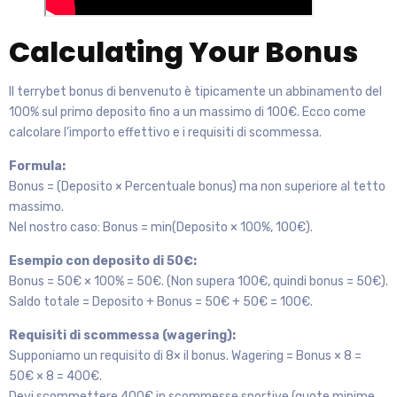
Calculating Your Bonus
Il terrybet bonus di benvenuto è tipicamente un abbinamento del
100% sul primo deposito fino a un massimo di 100€. Ecco come
calcolare l’importo effettivo e i requisiti di scommessa.
Formula:
Bonus = (Deposito × Percentuale bonus) ma non superiore al tetto
massimo.
Nel nostro caso: Bonus = min(Deposito × 100%, 100€).
Esempio con deposito di 50€:
Bonus = 50€ × 100% = 50€. (Non supera 100€, quindi bonus = 50€).
Saldo totale = Deposito + Bonus = 50€ + 50€ = 100€.
Requisiti di scommessa (wagering):
Supponiamo un requisito di 8× il bonus. Wagering = Bonus × 8 =
50€ × 8 = 400€.
Devi scommettere 400€ in scommesse sportive (quote minime