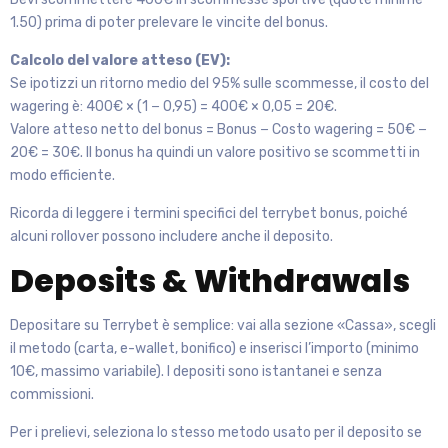
1.50) prima di poter prelevare le vincite del bonus.
Calcolo del valore atteso (EV):
Se ipotizzi un ritorno medio del 95% sulle scommesse, il costo del
wagering è: 400€ × (1 − 0,95) = 400€ × 0,05 = 20€.
Valore atteso netto del bonus = Bonus − Costo wagering = 50€ −
20€ = 30€. Il bonus ha quindi un valore positivo se scommetti in
modo efficiente.
Ricorda di leggere i termini specifici del terrybet bonus, poiché
alcuni rollover possono includere anche il deposito.
Deposits & Withdrawals
Depositare su Terrybet è semplice: vai alla sezione «Cassa», scegli
il metodo (carta, e-wallet, bonifico) e inserisci l’importo (minimo
10€, massimo variabile). I depositi sono istantanei e senza
commissioni.
Per i prelievi, seleziona lo stesso metodo usato per il deposito se