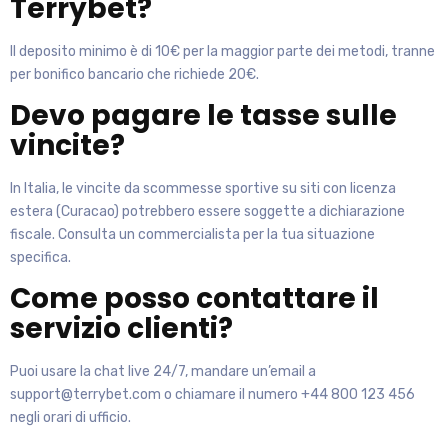
Terrybet?
Il deposito minimo è di 10€ per la maggior parte dei metodi, tranne
per bonifico bancario che richiede 20€.
Devo pagare le tasse sulle
vincite?
In Italia, le vincite da scommesse sportive su siti con licenza
estera (Curacao) potrebbero essere soggette a dichiarazione
fiscale. Consulta un commercialista per la tua situazione
specifica.
Come posso contattare il
servizio clienti?
Puoi usare la chat live 24/7, mandare un’email a
support@terrybet.com o chiamare il numero +44 800 123 456
negli orari di ufficio.