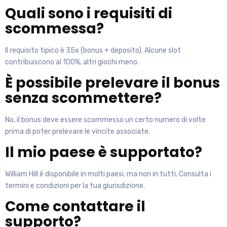
Quali sono i requisiti di
scommessa?
Il requisito tipico è 35x (bonus + deposito). Alcune slot
contribuiscono al 100%, altri giochi meno.
È possibile prelevare il bonus
senza scommettere?
No, il bonus deve essere scommesso un certo numero di volte
prima di poter prelevare le vincite associate.
Il mio paese è supportato?
William Hill è disponibile in molti paesi, ma non in tutti. Consulta i
termini e condizioni per la tua giurisdizione.
Come contattare il
supporto?