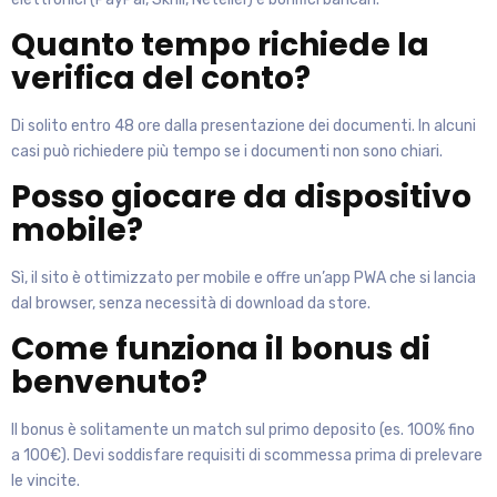
Quanto tempo richiede la
verifica del conto?
Di solito entro 48 ore dalla presentazione dei documenti. In alcuni
casi può richiedere più tempo se i documenti non sono chiari.
Posso giocare da dispositivo
mobile?
Sì, il sito è ottimizzato per mobile e offre un’app PWA che si lancia
dal browser, senza necessità di download da store.
Come funziona il bonus di
benvenuto?
Il bonus è solitamente un match sul primo deposito (es. 100% fino
a 100€). Devi soddisfare requisiti di scommessa prima di prelevare
le vincite.