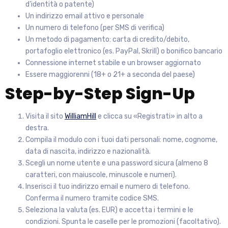
d’identità o patente)
Un indirizzo email attivo e personale
Un numero di telefono (per SMS di verifica)
Un metodo di pagamento: carta di credito/debito,
portafoglio elettronico (es. PayPal, Skrill) o bonifico bancario
Connessione internet stabile e un browser aggiornato
Essere maggiorenni (18+ o 21+ a seconda del paese)
Step-by-Step Sign-Up
Visita il sito
WilliamHill
e clicca su «Registrati» in alto a
destra.
Compila il modulo con i tuoi dati personali: nome, cognome,
data di nascita, indirizzo e nazionalità.
Scegli un nome utente e una password sicura (almeno 8
caratteri, con maiuscole, minuscole e numeri).
Inserisci il tuo indirizzo email e numero di telefono.
Conferma il numero tramite codice SMS.
Seleziona la valuta (es. EUR) e accetta i termini e le
condizioni. Spunta le caselle per le promozioni (facoltativo).