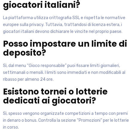
giocatori italiani?
La piattaforma utilizza crittografia SSL e rispetta le normative
europee sulla privacy. Tuttavia, trattandosi di licenza estera, i
giocatori italiani devono dichiarare le vincite nel proprio paese.
Posso impostare un limite di
deposito?
Sì, dal menu “Gioco responsabile” puoi fissare limiti giornalieri,
settimanali o mensili. I limiti sono immediati e non modificabili al
ribasso per almeno 24 ore.
Esistono tornei o lotterie
dedicati ai giocatori?
Sì, spesso vengono organizzate competizioni a tempo con premi
in denaro o bonus. Controlla la sezione “Promozioni” per le lotterie
in corso.