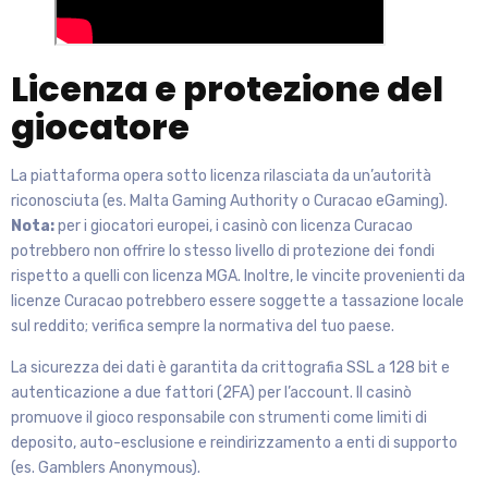
Licenza e protezione del
giocatore
La piattaforma opera sotto licenza rilasciata da un’autorità
riconosciuta (es. Malta Gaming Authority o Curacao eGaming).
Nota:
per i giocatori europei, i casinò con licenza Curacao
potrebbero non offrire lo stesso livello di protezione dei fondi
rispetto a quelli con licenza MGA. Inoltre, le vincite provenienti da
licenze Curacao potrebbero essere soggette a tassazione locale
sul reddito; verifica sempre la normativa del tuo paese.
La sicurezza dei dati è garantita da crittografia SSL a 128 bit e
autenticazione a due fattori (2FA) per l’account. Il casinò
promuove il gioco responsabile con strumenti come limiti di
deposito, auto-esclusione e reindirizzamento a enti di supporto
(es. Gamblers Anonymous).