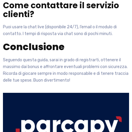
Come contattare il servizio
clienti?
Puoi usare la chat live (disponibile 24/7), l’email o il modulo di
contatto. I tempi di risposta via chat sono di pochi minuti.
Conclusione
Seguendo questa guida, sarai in grado di registrarti, ottenere il
massimo dai bonus e affrontare eventuali problemi con sicurezza.
Ricorda di giocare sempre in modo responsabile e di tenere traccia
delle tue spese. Buon divertimento!