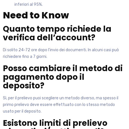
inferiori al 95%.
Need to Know
Quanto tempo richiede la
verifica dell’account?
Di solito 24-72 ore dopo l’invio dei documenti. In alcuni casi può
richiedere fino a 7 giorni.
Posso cambiare il metodo di
pagamento dopo il
deposito?
Sì, per il prelievo puoi scegliere un metodo diverso, ma spesso il
primo prelievo deve essere effettuato con lo stesso metodo
usato per il deposito.
Esistono limiti di prelievo