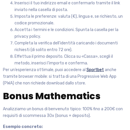
Inserisci il tuo indirizzo email e confermarlo tramite il link
inviato nella casella di posta.
Imposta le preferenze: valuta (€), lingua e, se richiesto, un
codice promozionale.
Accetta i termini e le condizioni. Spunta la casella per la
privacy policy.
Completa la verifica dell’identità caricando i documenti
richiesti (di solito entro 72 ore).
Effettua il primo deposito. Clicca su «Cassa», scegli il
metodo, inserisci l’importo e conferma.
Per un’esperienza ottimale, puoi accedere al
Sportbet
anche
tramite browser mobile: si tratta di una Progressive Web App
(PWA) che non richiede download dallo store.
Bonus Mathematics
Analizziamo un bonus di benvenuto tipico: 100% fino a 200€ con
requisiti di scommessa 30x (bonus + deposito).
Esempio concreto: