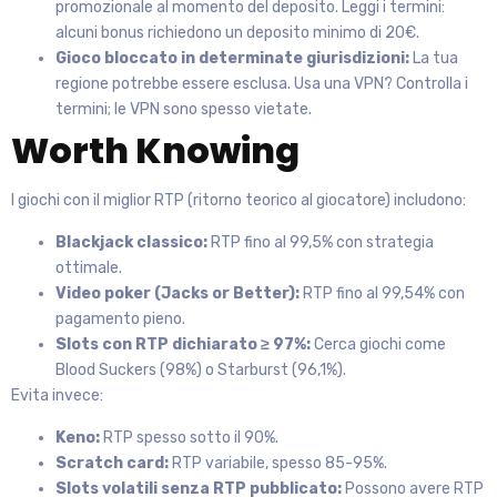
promozionale al momento del deposito. Leggi i termini:
alcuni bonus richiedono un deposito minimo di 20€.
Gioco bloccato in determinate giurisdizioni:
La tua
regione potrebbe essere esclusa. Usa una VPN? Controlla i
termini; le VPN sono spesso vietate.
Worth Knowing
I giochi con il miglior RTP (ritorno teorico al giocatore) includono:
Blackjack classico:
RTP fino al 99,5% con strategia
ottimale.
Video poker (Jacks or Better):
RTP fino al 99,54% con
pagamento pieno.
Slots con RTP dichiarato ≥ 97%:
Cerca giochi come
Blood Suckers (98%) o Starburst (96,1%).
Evita invece:
Keno:
RTP spesso sotto il 90%.
Scratch card:
RTP variabile, spesso 85-95%.
Slots volatili senza RTP pubblicato:
Possono avere RTP