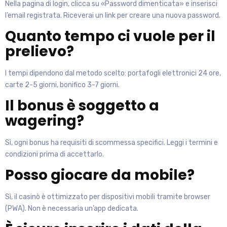
Nella pagina di login, clicca su «Password dimenticata» e inserisci
l’email registrata. Riceverai un link per creare una nuova password.
Quanto tempo ci vuole per il
prelievo?
I tempi dipendono dal metodo scelto: portafogli elettronici 24 ore,
carte 2-5 giorni, bonifico 3-7 giorni.
Il bonus è soggetto a
wagering?
Sì, ogni bonus ha requisiti di scommessa specifici. Leggi i termini e
condizioni prima di accettarlo.
Posso giocare da mobile?
Sì, il casinò è ottimizzato per dispositivi mobili tramite browser
(PWA). Non è necessaria un’app dedicata.