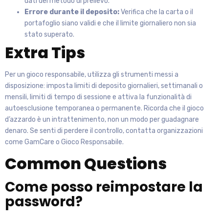
dati del metodo di prelievo.
Errore durante il deposito:
Verifica che la carta o il
portafoglio siano validi e che il limite giornaliero non sia
stato superato.
Extra Tips
Per un gioco responsabile, utilizza gli strumenti messi a
disposizione: imposta limiti di deposito giornalieri, settimanali o
mensili, limiti di tempo di sessione e attiva la funzionalità di
autoesclusione temporanea o permanente. Ricorda che il gioco
d’azzardo è un intrattenimento, non un modo per guadagnare
denaro. Se senti di perdere il controllo, contatta organizzazioni
come GamCare o Gioco Responsabile.
Common Questions
Come posso reimpostare la
password?