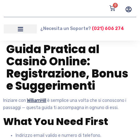
0
¿Necesita un Soporte?
(021) 606 274
Guida Pratica al
Casinò Online:
Registrazione, Bonus
e Suggerimenti
Iniziare con
WilliamHill
è semplice una volta che si conoscono i
passaggi — questa guida ti accompagna in ognuno di essi.
What You Need First
Indirizzo email valido e numero di telefono.