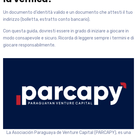
Un documento d’identità valido e un documento che attesti il tuo
indirizzo (bolletta, estratto conto bancario).
Con questa guida, dovresti essere in grado di iniziare a giocare in
modo consapevole e sicuro. Ricorda di leggere sempre i termini e di
giocare responsabilmente.
La Asociación Paraguaya de Venture Capital (PARCAPY), es una