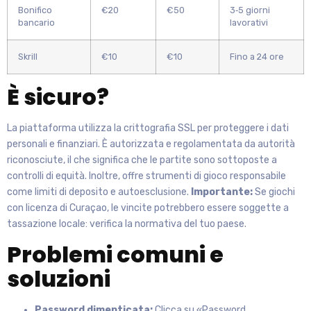
Bonifico
€20
€50
3‑5 giorni
bancario
lavorativi
Skrill
€10
€10
Fino a 24 ore
È sicuro?
La piattaforma utilizza la crittografia SSL per proteggere i dati
personali e finanziari. È autorizzata e regolamentata da autorità
riconosciute, il che significa che le partite sono sottoposte a
controlli di equità. Inoltre, offre strumenti di gioco responsabile
come limiti di deposito e autoesclusione.
Importante:
Se giochi
con licenza di Curaçao, le vincite potrebbero essere soggette a
tassazione locale: verifica la normativa del tuo paese.
Problemi comuni e
soluzioni
Password dimenticata:
Clicca su «Password