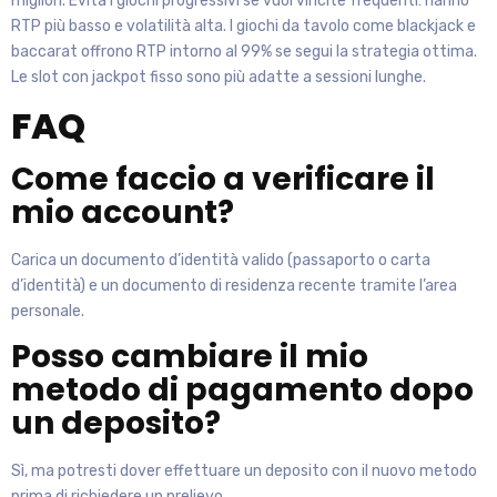
migliori. Evita i giochi progressivi se vuoi vincite frequenti: hanno
RTP più basso e volatilità alta. I giochi da tavolo come blackjack e
baccarat offrono RTP intorno al 99% se segui la strategia ottima.
Le slot con jackpot fisso sono più adatte a sessioni lunghe.
FAQ
Come faccio a verificare il
mio account?
Carica un documento d’identità valido (passaporto o carta
d’identità) e un documento di residenza recente tramite l’area
personale.
Posso cambiare il mio
metodo di pagamento dopo
un deposito?
Sì, ma potresti dover effettuare un deposito con il nuovo metodo
prima di richiedere un prelievo.