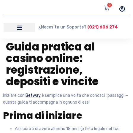
0
¿Necesita un Soporte?
(021) 606 274
Guida pratica al
casino online:
registrazione,
depositi e vincite
Iniziare con
Betway
è semplice una volta che conosci i passaggi —
questa guida ti accompagna in ognuno di essi.
Prima di iniziare
Assicurati di avere almeno 18 anni (o l’età legale nel tuo