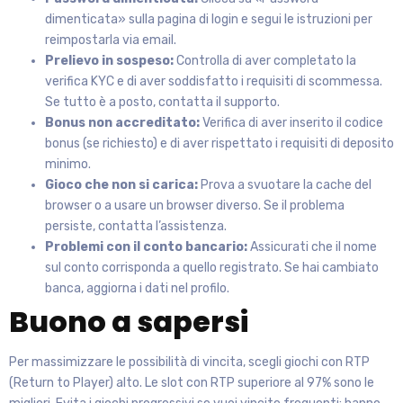
dimenticata» sulla pagina di login e segui le istruzioni per
reimpostarla via email.
Prelievo in sospeso:
Controlla di aver completato la
verifica KYC e di aver soddisfatto i requisiti di scommessa.
Se tutto è a posto, contatta il supporto.
Bonus non accreditato:
Verifica di aver inserito il codice
bonus (se richiesto) e di aver rispettato i requisiti di deposito
minimo.
Gioco che non si carica:
Prova a svuotare la cache del
browser o a usare un browser diverso. Se il problema
persiste, contatta l’assistenza.
Problemi con il conto bancario:
Assicurati che il nome
sul conto corrisponda a quello registrato. Se hai cambiato
banca, aggiorna i dati nel profilo.
Buono a sapersi
Per massimizzare le possibilità di vincita, scegli giochi con RTP
(Return to Player) alto. Le slot con RTP superiore al 97% sono le