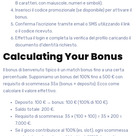
8 caratteri, con maiuscole, numeri e simboli).
Inserisci il codice promozionale (se disponibile) per attivare il
bonus.
Conferma l’iscrizione tramite email o SMS utilizzando il link
o il codice ricevuto.
Effettua il login e completa la verifica del profilo caricando il
documento d’identità richiesto.
Calculating Your Bonus
Il bonus di benvenuto tipico è un match bonus fino a una certa
percentuale. Supponiamo un bonus del 100% fino a 500 € con
requisito di scommessa 35x (bonus + deposito). Ecco come
calcolare il valore effettivo:
Deposito: 100 € → bonus: 100 € (100% di 100 €).
Saldo totale: 200 €.
Requisito di scommessa: 35 × (100 + 100) = 35 × 200 =
7.000 €.
Se il gioco contribuisce al 100% (es. slot), ogni scommessa