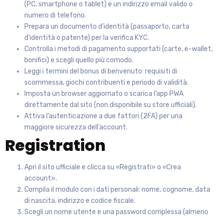
(PC, smartphone o tablet) e un indirizzo email valido o
numero di telefono.
Prepara un documento d’identità (passaporto, carta
d’identità o patente) per la verifica KYC.
Controlla i metodi di pagamento supportati (carte, e-wallet,
bonifici) e scegli quello più comodo.
Leggi i termini del bonus di benvenuto: requisiti di
scommessa, giochi contribuenti e periodo di validità.
Imposta un browser aggiornato o scarica l’app PWA
direttamente dal sito (non disponibile su store ufficiali).
Attiva l’autenticazione a due fattori (2FA) per una
maggiore sicurezza dell’account.
Registration
Apri il sito ufficiale e clicca su «Registrati» o «Crea
account».
Compila il modulo con i dati personali: nome, cognome, data
di nascita, indirizzo e codice fiscale.
Scegli un nome utente e una password complessa (almeno