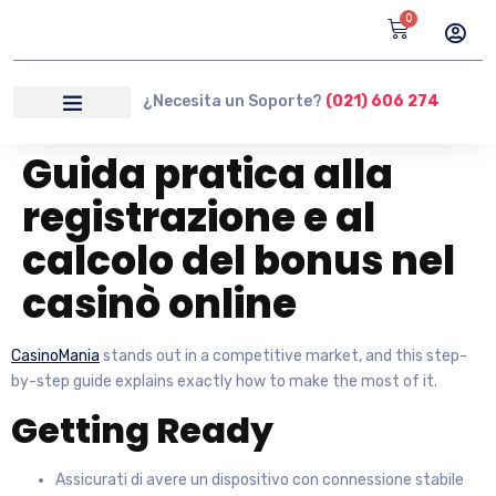
0
¿Necesita un Soporte?
(021) 606 274
Guida pratica alla
registrazione e al
calcolo del bonus nel
casinò online
CasinoMania
stands out in a competitive market, and this step-
by-step guide explains exactly how to make the most of it.
Getting Ready
Assicurati di avere un dispositivo con connessione stabile