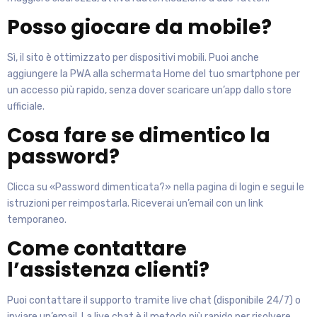
Posso giocare da mobile?
Sì, il sito è ottimizzato per dispositivi mobili. Puoi anche
aggiungere la PWA alla schermata Home del tuo smartphone per
un accesso più rapido, senza dover scaricare un’app dallo store
ufficiale.
Cosa fare se dimentico la
password?
Clicca su «Password dimenticata?» nella pagina di login e segui le
istruzioni per reimpostarla. Riceverai un’email con un link
temporaneo.
Come contattare
l’assistenza clienti?
Puoi contattare il supporto tramite live chat (disponibile 24/7) o
inviare un’email. La live chat è il metodo più rapido per risolvere