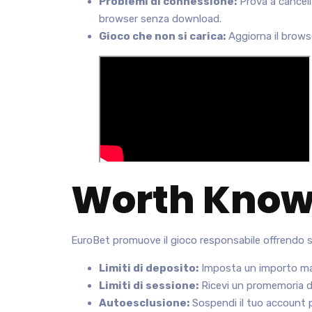
Problemi di connessione:
Prova a cancell
browser senza download.
Gioco che non si carica:
Aggiorna il browse
Worth Know
EuroBet promuove il gioco responsabile offrendo s
Limiti di deposito:
Imposta un importo mas
Limiti di sessione:
Ricevi un promemoria d
Autoesclusione:
Sospendi il tuo account p