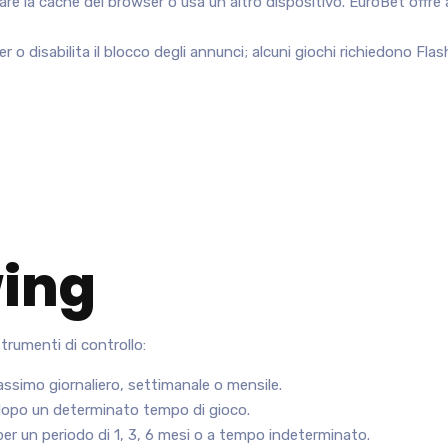
are la cache del browser o usa un altro dispositivo. EuroBet offre
r o disabilita il blocco degli annunci; alcuni giochi richiedono F
ing
trumenti di controllo:
simo giornaliero, settimanale o mensile.
opo un determinato tempo di gioco.
er un periodo di 1, 3, 6 mesi o a tempo indeterminato.