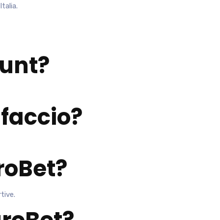
talia.
unt?
faccio?
uroBet?
tive.