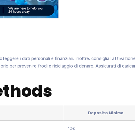
oteggere i dati personali e finanziari. Inoltre, consiglia l’attivazio
torio per prevenire frodi e riciclaggio di denaro. Assicurati di cari
thods
Deposito Minimo
10€