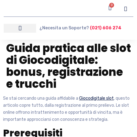
0
¿Necesita un Soporte?
(021) 606 274
Guida pratica alle slot
di Giocodigitale:
bonus, registrazione
e trucchi
Se stai cercando una guida affidabile a
Giocodigitale slot
, questo
articolo copre tutto, dalla registrazione al primo prelievo. Le slot
online offrono intrattenimento e opportunità di vincita, ma è
importante approcciarsi con conoscenza e strategia.
Prerequisiti