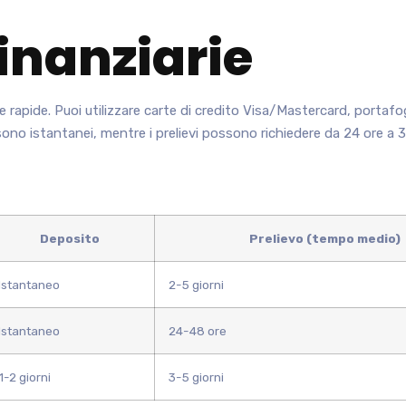
inanziarie
 rapide. Puoi utilizzare carte di credito Visa/Mastercard, portafogl
 sono istantanei, mentre i prelievi possono richiedere da 24 ore a 3 
Deposito
Prelievo (tempo medio)
Istantaneo
2-5 giorni
Istantaneo
24-48 ore
1-2 giorni
3-5 giorni