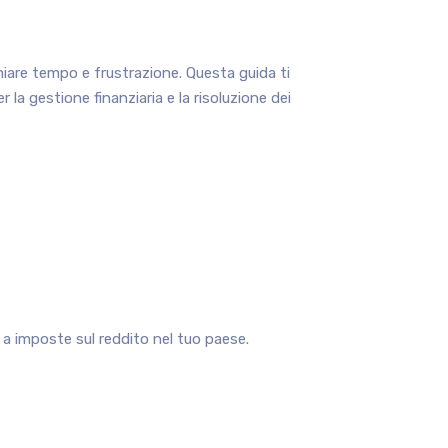
iare tempo e frustrazione. Questa guida ti
r la gestione finanziaria e la risoluzione dei
 a imposte sul reddito nel tuo paese.