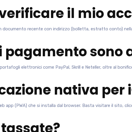
verificare il mio ac
 documento recente con indirizzo (bolletta, estratto conto) nella 
i pagamento sono a
rtafogli elettronici come PayPal, Skrill e Neteller, oltre al bonif
icazione nativa per 
eb app (PWA) che si installa dal browser. Basta visitare il sito, c
 tassate?