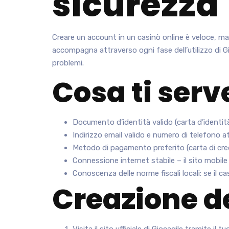
sicurezza
Creare un account in un casinò online è veloce, m
accompagna attraverso ogni fase dell’utilizzo di Gioc
problemi.
Cosa ti ser
Documento d’identità valido (carta d’identità
Indirizzo email valido e numero di telefono at
Metodo di pagamento preferito (carta di credi
Connessione internet stabile – il sito mobil
Conoscenza delle norme fiscali locali: se il 
Creazione d