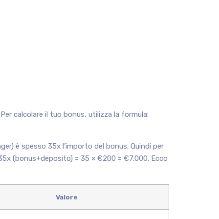
calcolare il tuo bonus, utilizza la formula:
ager) è spesso 35x l’importo del bonus. Quindi per
e 35x (bonus+deposito) = 35 × €200 = €7.000. Ecco
Valore