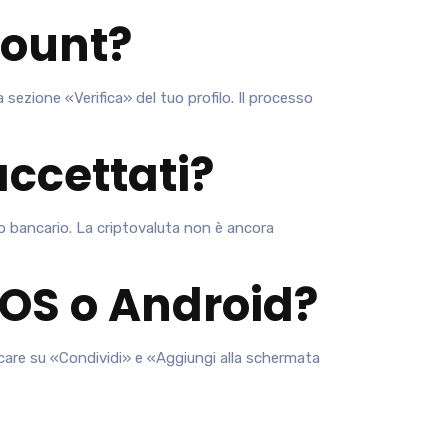
count?
sezione «Verifica» del tuo profilo. Il processo
ccettati?
ico bancario. La criptovaluta non è ancora
iOS o Android?
liccare su «Condividi» e «Aggiungi alla schermata