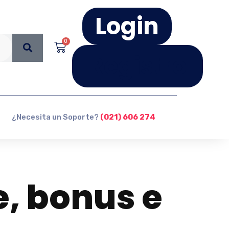
Login
0
Registro
¿Necesita un Soporte?
(021) 606 274
e, bonus e