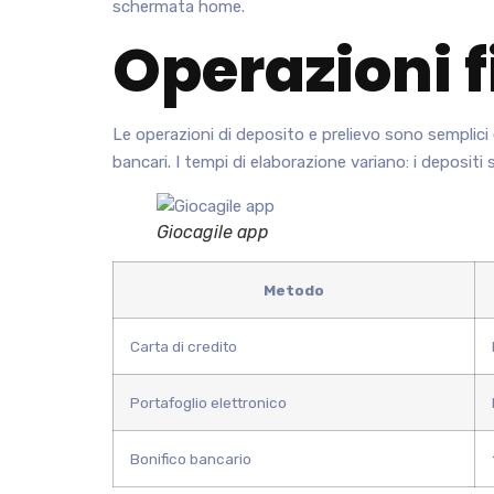
schermata home.
Operazioni f
Le operazioni di deposito e prelievo sono semplici e
bancari. I tempi di elaborazione variano: i depositi
Giocagile app
Metodo
Carta di credito
Portafoglio elettronico
Bonifico bancario