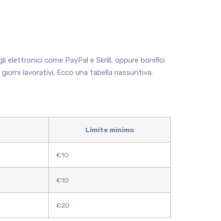
i elettronici come PayPal e Skrill, oppure bonifici
giorni lavorativi. Ecco una tabella riassuntiva:
Limite minimo
€10
€10
€20