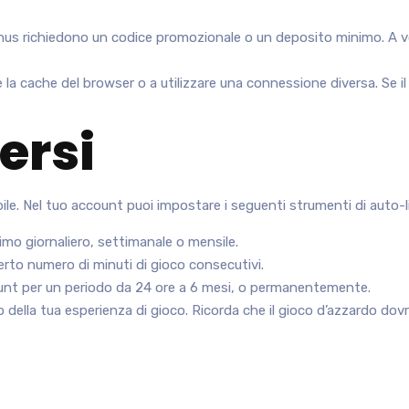
bonus richiedono un codice promozionale o un deposito minimo. A v
re la cache del browser o a utilizzare una connessione diversa. Se 
ersi
e. Nel tuo account puoi impostare i seguenti strumenti di auto-l
mo giornaliero, settimanale o mensile.
certo numero di minuti di gioco consecutivi.
ount per un periodo da 24 ore a 6 mesi, o permanentemente.
lo della tua esperienza di gioco. Ricorda che il gioco d’azzardo d